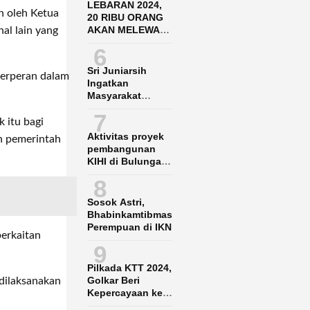
LEBARAN 2024,
n oleh Ketua
20 RIBU ORANG
AKAN MELEWATI
al lain yang
BANDARA SAMS
6
BALIKPAPAN
Sri Juniarsih
berperan dalam
Ingatkan
Masyarakat
Jangan Nekat
7
Garap Lahan KBK
 itu bagi
Aktivitas proyek
n pemerintah
pembangunan
KIHI di Bulungan
Ganggu Nelayan
8
lokal
Sosok Astri,
Bhabinkamtibmas
Perempuan di IKN
berkaitan
9
Pilkada KTT 2024,
Golkar Beri
dilaksanakan
Kepercayaan ke
Said Agil-Hendrik