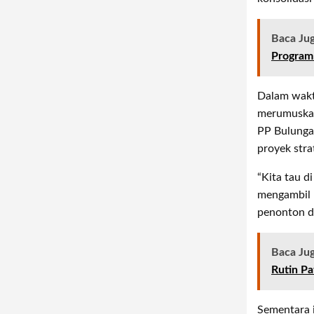
Baca Ju
Program
Dalam wakt
merumuskan 
PP Bulunga
proyek stra
“Kita tau d
mengambil p
penonton di
Baca Ju
Rutin Pat
Sementara 