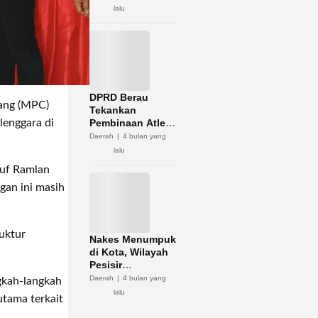
Potensi Zakat
lalu
DPRD Berau
ang (MPC)
Tekankan
Pembinaan Atlet
lenggara di
Jadi Kunci
Daerah
4 bulan yang
Sukses Porprov
lalu
Kaltim 2026
suf Ramlan
gan ini masih
uktur
Nakes Menumpuk
di Kota, Wilayah
Pesisir
Kekurangan
Daerah
4 bulan yang
ngkah-langkah
lalu
utama terkait