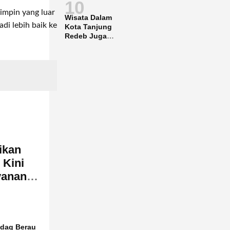
10
impin yang luar
Wisata Dalam
i lebih baik ke
Kota Tanjung
Redeb Juga
Gencar
Dipromosikan
ikan
 Kini
yanan
ndag Berau