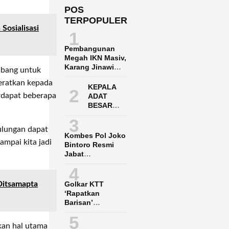
POS
TERPOPULER
Sosialisasi
1
Pembangunan
Megah IKN Masiv,
Karang Jinawi
abang untuk
Penuh Harap
beratkan kepada
Menunggu
KEPALA
2
Infrastruktur
rdapat beberapa
ADAT
BESAR
DAYAK
3
PASER
Bulungan dapat
ADUKAN
Kombes Pol Joko
POLRES
mpai kita jadi
Bintoro Resmi
PPU KE
Jabat
POLDA
Dirpamobvit
4
KALTIM
Polda Kaltara
Golkar KTT
Ditsamapta
‘Rapatkan
Barisan’
Menangkan Said
5
Agil-Hendrik
kan hal utama