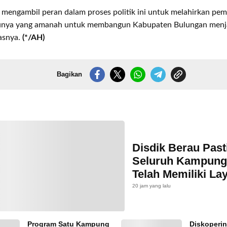
 mengambil peran dalam proses politik ini untuk melahirkan pem
tunya yang amanah untuk membangun Kabupaten Bulungan menjad
asnya.
(*/AH)
Bagikan
Disdik Berau Past
Seluruh Kampung
Telah Memiliki La
PAUD
20 jam yang lalu
Program Satu Kampung
Diskoperi