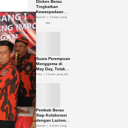
Dinkes Berau
Tingkatkan
Kewaspadaan
Hantavirus
Daerah
3 bulan yang
lalu
Suara Perempuan
Menggema di
May Day, Tolak
Diskriminasi dan
Foto
3 bulan yang lalu
Kerja Murah
Pemkab Berau
Siap Kolaborasi
dengan Lazismu
Optimalkan
Daerah
4 bulan yang