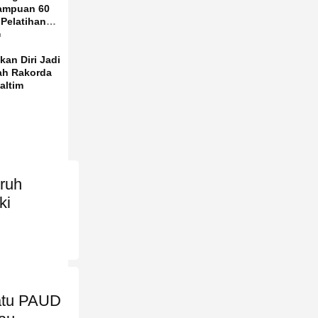
ampuan 60
Pelatihan
masan
u
kan Diri Jadi
h Rakorda
altim
uruh
ki
atu PAUD