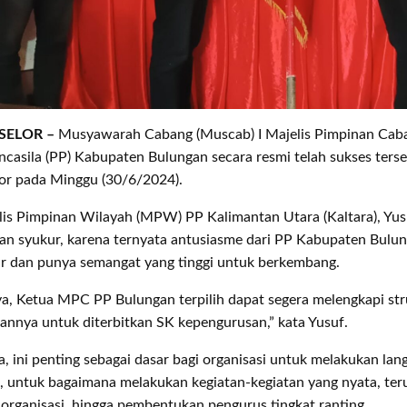
SELOR –
Musyawarah Cabang (Muscab) I Majelis Pimpinan Cab
asila (PP) Kabupaten Bulungan secara resmi telah sukses terse
lor pada Minggu (30/6/2024).
lis Pimpinan Wilayah (MPW) PP Kalimantan Utara (Kaltara), Yu
n syukur, karena ternyata antusiasme dari PP Kabupaten Bulun
ar dan punya semangat yang tinggi untuk berkembang.
a, Ketua MPC PP Bulungan terpilih dapat segera melengkapi str
annya untuk diterbitkan SK kepengurusan,” kata Yusuf.
 ini penting sebagai dasar bagi organisasi untuk melakukan la
, untuk bagaimana melakukan kegiatan-kegiatan yang nyata, ter
 organisasi, hingga pembentukan pengurus tingkat ranting.