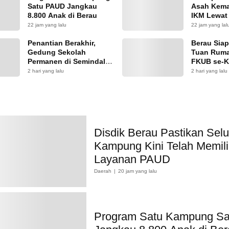
Satu PAUD Jangkau
Asah Kem
8.800 Anak di Berau
IKM Lewat 
Desain Ke
22 jam yang lalu
22 jam yang lal
Penantian Berakhir,
Berau Siap
Gedung Sekolah
Tuan Ruma
Permanen di Semindal
FKUB se-K
Segera Dibangun
2 hari yang lalu
2 hari yang lalu
Disdik Berau Pastikan Sel
Kampung Kini Telah Memili
Layanan PAUD
Daerah
20 jam yang lalu
Program Satu Kampung S