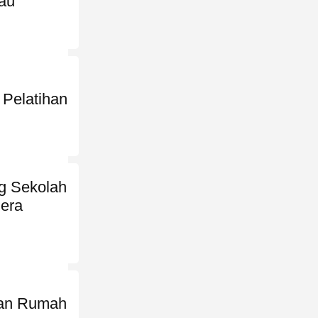
au
Pelatihan
g Sekolah
era
uan Rumah