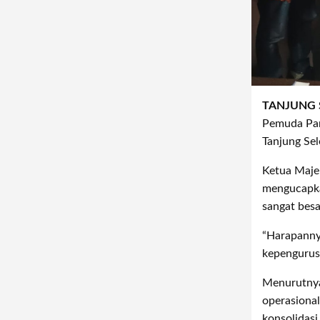
TANJUNG 
Pemuda Panc
Tanjung Se
Ketua Maje
mengucapka
sangat bes
“Harapanny
kepengurus
Menurutnya,
operasional
konsolidasi