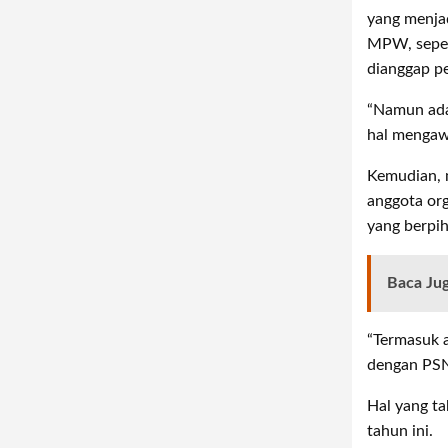
yang menjad
MPW, sepert
dianggap per
“Namun ada 
hal mengaw
Kemudian, m
anggota org
yang berpi
Baca Ju
“Termasuk a
dengan PSN.
Hal yang ta
tahun ini.