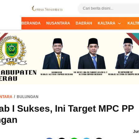
Informasi Terpercaya dari Nusantara
Lensa Nusantara
BERANDA
NUSANTARA
DAERAH
KALTARA
KALTI
NTARA
BULUNGAN
b I Sukses, Ini Target MPC PP
ngan
Jun