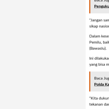
Baca Ju
Pengukur
“Jangan sam
sikap nasio
Dalam kese
Pemilu, ba
(Bawaslu).
Ini dilaku
yang bisa 
Baca Ju
Polda Ka
“Kita dukun
tekanan dan