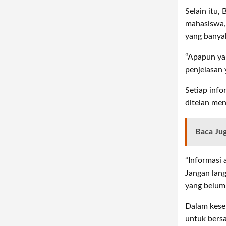
Selain itu,
mahasiswa,
yang banyak
“Apapun yan
penjelasan 
Setiap info
ditelan me
Baca Ju
“Informasi 
Jangan lan
yang belum 
Dalam kesem
untuk bers