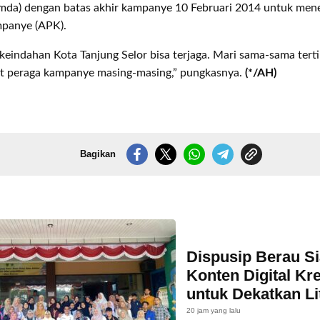
mda) dengan batas akhir kampanye 10 Februari 2014 untuk mene
panye (APK).
 keindahan Kota Tanjung Selor bisa terjaga. Mari sama-sama tert
t peraga kampanye masing-masing,” pungkasnya.
(*/AH)
Bagikan
Dispusip Berau S
Konten Digital Kre
untuk Dekatkan Li
Generasi Muda
20 jam yang lalu