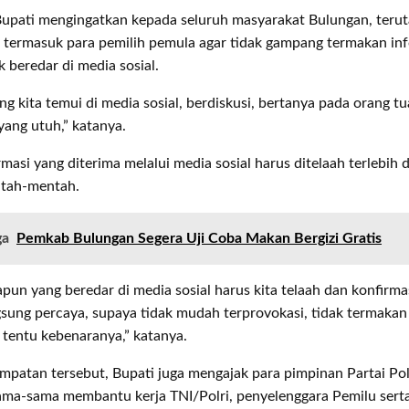
 Bupati mengingatkan kepada seluruh masyarakat Bulungan, teru
 termasuk para pemilih pemula agar tidak gampang termakan in
 beredar di media sosial.
g kita temui di media sosial, berdiskusi, bertanya pada orang tu
yang utuh,” katanya.
rmasi yang diterima melalui media sosial harus ditelaah terlebih 
ntah-mentah.
ga
Pemkab Bulungan Segera Uji Coba Makan Bergizi Gratis
apun yang beredar di media sosial harus kita telaah dan konfirm
gsung percaya, supaya tidak mudah terprovokasi, tidak termaka
tentu kebenaranya,” katanya.
patan tersebut, Bupati juga mengajak para pimpinan Partai Poli
ama-sama membantu kerja TNI/Polri, penyelenggara Pemilu sert