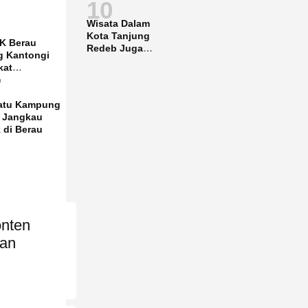
10
Wisata Dalam
Kota Tanjung
K Berau
Redeb Juga
g Kantongi
Gencar
kat
Dipromosikan
i
u
atu Kampung
 Jangkau
 di Berau
onten
kan