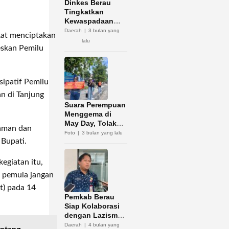
Dinkes Berau
Tingkatkan
Kewaspadaan
Hantavirus
Daerah
3 bulan yang
kat menciptakan
lalu
eskan Pemilu
sipatif Pemilu
n di Tanjung
Suara Perempuan
Menggema di
May Day, Tolak
 aman dan
Diskriminasi dan
Foto
3 bulan yang lalu
 Bupati.
Kerja Murah
egiatan itu,
h pemula jangan
t) pada 14
Pemkab Berau
Siap Kolaborasi
dengan Lazismu
Optimalkan
Daerah
4 bulan yang