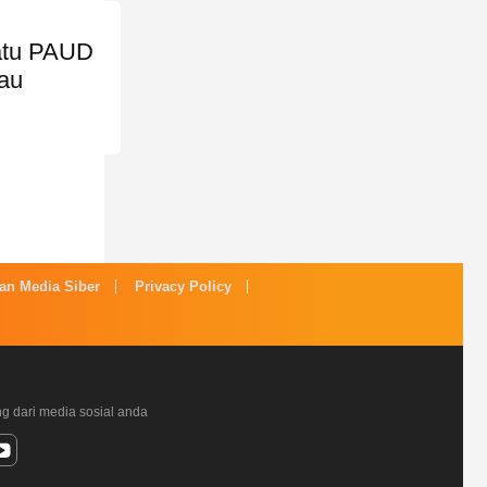
atu PAUD
au
n Media Siber
Privacy Policy
ng dari media sosial anda