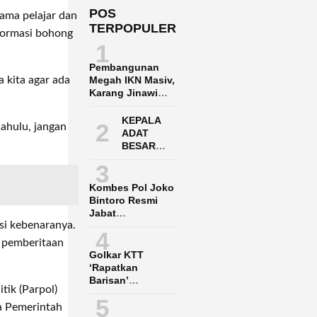
POS
tama pelajar dan
TERPOPULER
formasi bohong
1
Pembangunan
a kita agar ada
Megah IKN Masiv,
Karang Jinawi
Penuh Harap
Menunggu
KEPALA
2
dahulu, jangan
Infrastruktur
ADAT
BESAR
DAYAK
3
PASER
ADUKAN
Kombes Pol Joko
POLRES
Bintoro Resmi
PPU KE
Jabat
POLDA
asi kebenaranya.
Dirpamobvit
4
KALTIM
Polda Kaltara
n pemberitaan
Golkar KTT
‘Rapatkan
Barisan’
tik (Parpol)
Menangkan Said
5
Agil-Hendrik
a Pemerintah