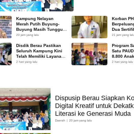
Kampung Nelayan
Korban PH
Merah Putih Buyung-
Berpeluan
Buyung Masih Tunggu
Dua Sertifi
Keputusan KKP
Kompetens
20 jam yang lalu
21 jam yang lal
Disdik Berau Pastikan
Program S
Seluruh Kampung Kini
Satu PAUD
Telah Memiliki Layanan
8.800 Anak
PAUD
2 hari yang lalu
2 hari yang lalu
Dispusip Berau Siapkan K
Digital Kreatif untuk Dekat
Literasi ke Generasi Muda
Daerah
20 jam yang lalu