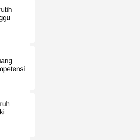
utih
ggu
uang
mpetensi
uruh
ki