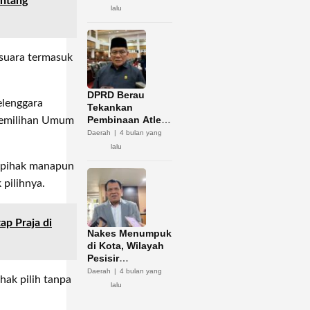
entang
Potensi Zakat
lalu
 suara termasuk
DPRD Berau
elenggara
Tekankan
Pembinaan Atlet
Pemilihan Umum
Jadi Kunci
Daerah
4 bulan yang
Sukses Porprov
lalu
Kaltim 2026
a pihak manapun
pilihnya.
p Praja di
Nakes Menumpuk
di Kota, Wilayah
Pesisir
Kekurangan
Daerah
4 bulan yang
hak pilih tanpa
lalu