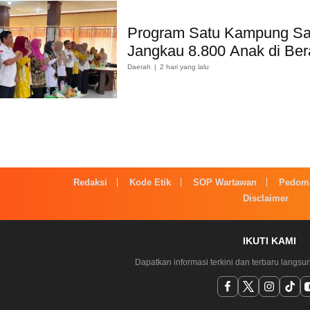
Program Satu Kampung S
Jangkau 8.800 Anak di Ber
Daerah
2 hari yang lalu
Redaksi
Kode Etik
SOP Wartawan
Pedoma
Disclaimer
IKUTI KAMI
Dapatkan informasi terkini dan terbaru langsu