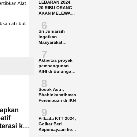
LEBARAN 2024,
rtibkan Alat
20 RIBU ORANG
AKAN MELEWATI
BANDARA SAMS
6
ibkan atribut
BALIKPAPAN
Sri Juniarsih
Ingatkan
Masyarakat
Jangan Nekat
7
Garap Lahan KBK
Aktivitas proyek
pembangunan
KIHI di Bulungan
Ganggu Nelayan
8
lokal
Sosok Astri,
Bhabinkamtibmas
Perempuan di IKN
iapkan
9
atif
Pilkada KTT 2024,
Golkar Beri
terasi ke
Kepercayaan ke
Said Agil-Hendrik