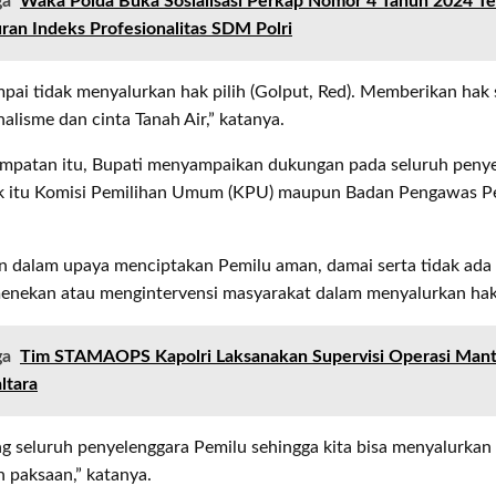
ga
Waka Polda Buka Sosialisasi Perkap Nomor 4 Tahun 2024 T
an Indeks Profesionalitas SDM Polri
pai tidak menyalurkan hak pilih (Golput, Red). Memberikan hak
nalisme dan cinta Tanah Air,” katanya.
mpatan itu, Bupati menyampaikan dukungan pada seluruh peny
ik itu Komisi Pemilihan Umum (KPU) maupun Badan Pengawas 
kan dalam upaya menciptakan Pemilu aman, damai serta tidak ad
menekan atau mengintervensi masyarakat dalam menyalurkan hak 
ga
Tim STAMAOPS Kapolri Laksanakan Supervisi Operasi Manta
ltara
g seluruh penyelenggara Pemilu sehingga kita bisa menyalurkan 
 paksaan,” katanya.