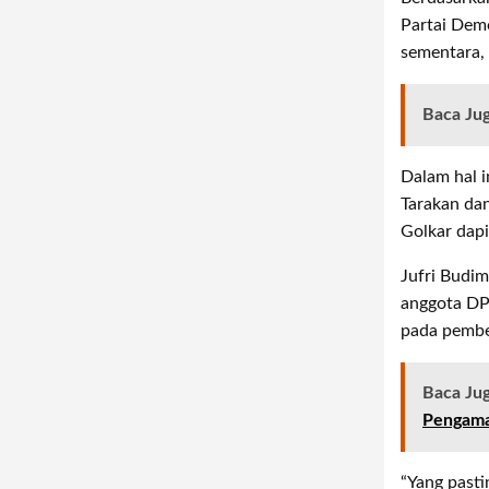
Partai Dem
sementara, 
Baca Ju
Dalam hal i
Tarakan da
Golkar dapi
Jufri Budi
anggota DP
pada pembe
Baca Ju
Pengama
“Yang pasti