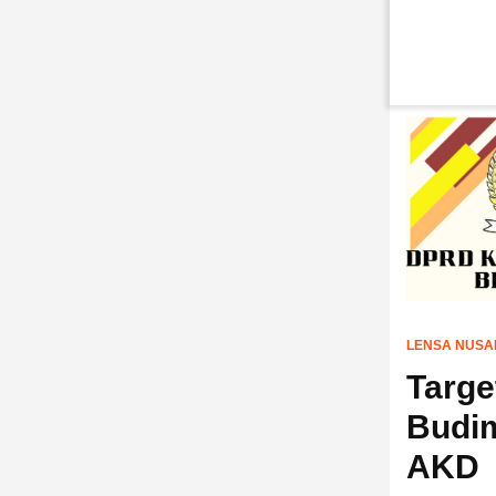
LENSA NUSA
Targe
Budim
AKD