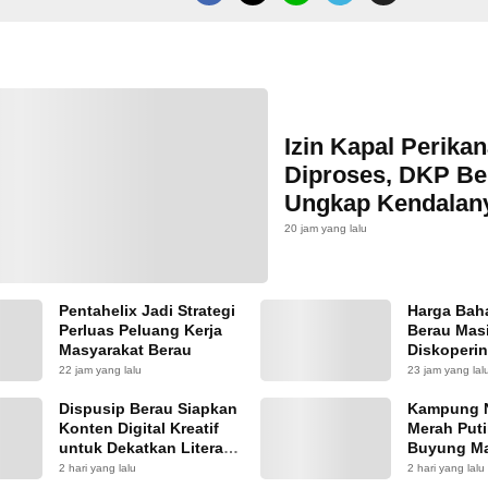
Izin Kapal Perika
Diproses, DKP Be
Ungkap Kendalan
20 jam yang lalu
Pentahelix Jadi Strategi
Harga Bah
Perluas Peluang Kerja
Berau Masi
Masyarakat Berau
Diskoperi
Pasokan 
22 jam yang lalu
23 jam yang lal
Dispusip Berau Siapkan
Kampung 
Konten Digital Kreatif
Merah Put
untuk Dekatkan Literasi
Buyung Ma
ke Generasi Muda
Keputusa
2 hari yang lalu
2 hari yang lalu