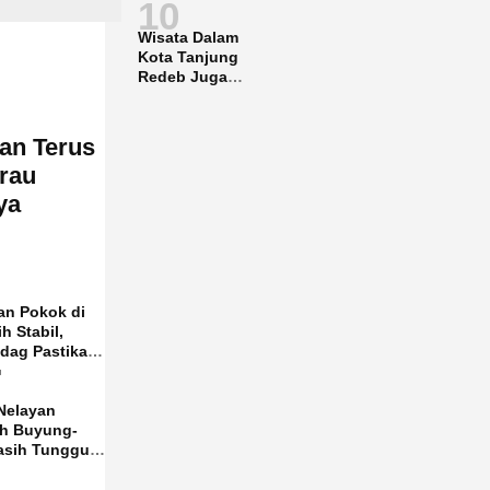
10
Wisata Dalam
Kota Tanjung
Redeb Juga
Gencar
Dipromosikan
nan Terus
rau
ya
an Pokok di
h Stabil,
ndag Pastikan
Aman
u
Nelayan
ih Buyung-
sih Tunggu
n KKP