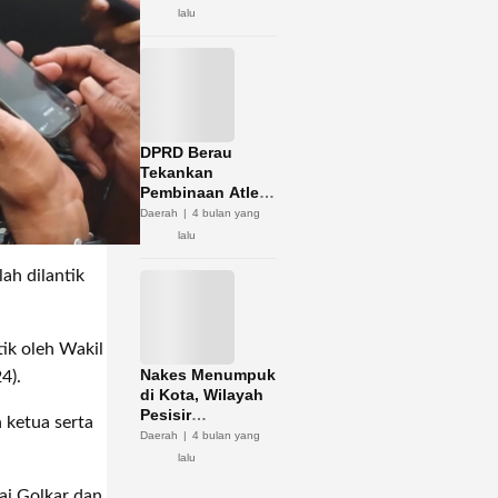
Potensi Zakat
lalu
DPRD Berau
Tekankan
Pembinaan Atlet
Jadi Kunci
Daerah
4 bulan yang
Sukses Porprov
lalu
Kaltim 2026
ah dilantik
tik oleh Wakil
Nakes Menumpuk
4).
di Kota, Wilayah
Pesisir
n ketua serta
Kekurangan
Daerah
4 bulan yang
lalu
tai Golkar dan