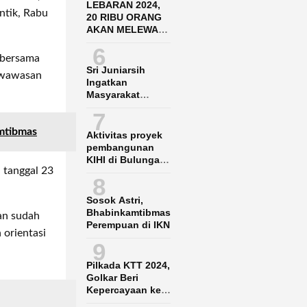
LEBARAN 2024,
antik, Rabu
20 RIBU ORANG
AKAN MELEWATI
BANDARA SAMS
6
BALIKPAPAN
s bersama
Sri Juniarsih
 wawasan
Ingatkan
Masyarakat
Jangan Nekat
7
Garap Lahan KBK
amtibmas
Aktivitas proyek
pembangunan
KIHI di Bulungan
 tanggal 23
Ganggu Nelayan
8
lokal
Sosok Astri,
Bhabinkamtibmas
man sudah
Perempuan di IKN
 orientasi
9
Pilkada KTT 2024,
Golkar Beri
Kepercayaan ke
Said Agil-Hendrik