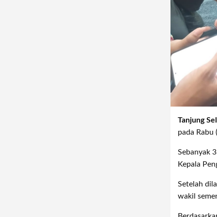
Tanjung Se
pada Rabu 
Sebanyak 35
Kepala Peng
Setelah dil
wakil seme
Berdasarkan