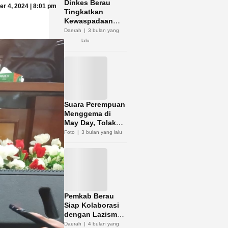
Dinkes Berau
r 4, 2024 | 8:01 pm
Tingkatkan
Kewaspadaan
Hantavirus
Daerah
3 bulan yang
lalu
Suara Perempuan
Menggema di
May Day, Tolak
Diskriminasi dan
Foto
3 bulan yang lalu
Kerja Murah
Pemkab Berau
Siap Kolaborasi
dengan Lazismu
Optimalkan
Daerah
4 bulan yang