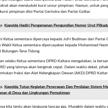
okrat akan menduduki kursi unsur pimpinan. Namun, untuk peng
kursi pimpinan diisi Partai Gerindra dan Partai Golkar.
ga
Kapolda Hadiri Pengamanan Pengundian Nomor Urut Pilkad
ni Ketua sementara dipercaya kepada Jufri Budiman dari Partai 
n Wakil Ketua sementara dipercayakan kepada Muhammad Nasir 
l Bulungan-Tana Tidung.
man selaku Ketua sementara DPRD Kaltara mengatakan, ia bers
RD yang lainnya akan bergerak cepat. Dalam waktu dekat, piha
ntukan fraksi dan Alat Kelengkapan Dewan (AKD) DPRD Kaltar
ga
Kapolda Tutup Kegiatan Penerapan Dan Penilaian Sistem 
nan di Desa dan Lingkungan Pemukiman
nya kita tentu akan langsung tancap gas. Mungkin dalam waktu de