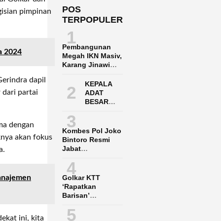
POS
isian pimpinan
TERPOPULER
1
Pembangunan
a 2024
Megah IKN Masiv,
Karang Jinawi
Penuh Harap
Gerindra dapil
Menunggu
KEPALA
2
Infrastruktur
dari partai
ADAT
BESAR
DAYAK
3
PASER
ama dengan
ADUKAN
Kombes Pol Joko
POLRES
knya akan fokus
Bintoro Resmi
PPU KE
Jabat
a.
POLDA
Dirpamobvit
4
KALTIM
Polda Kaltara
Golkar KTT
Manajemen
‘Rapatkan
Barisan’
Menangkan Said
5
Agil-Hendrik
kat ini, kita