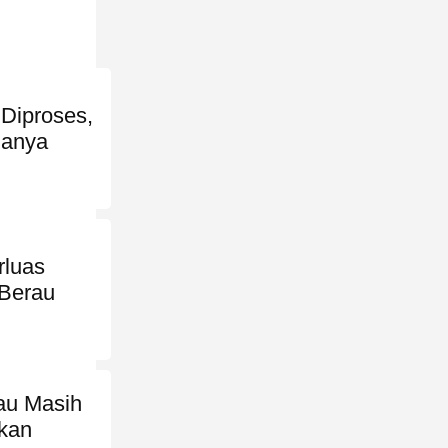
 Diproses,
lanya
rluas
 Berau
au Masih
ikan