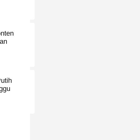
onten
kan
utih
ggu