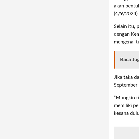
akan bentuk
(4/9/2024).
Selain itu,
dengan Kem
mengenai tu
Baca Ju
Jika taka 
September 
“Mungkin ti
memiliki pe
kesana dulu