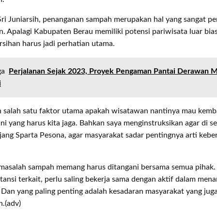
Sri Juniarsih, penanganan sampah merupakan hal yang sangat pe
n. Apalagi Kabupaten Berau memiliki potensi pariwisata luar bia
rsihan harus jadi perhatian utama.
ga
Perjalanan Sejak 2023, Proyek Pengaman Pantai Derawan 
i
n salah satu faktor utama apakah wisatawan nantinya mau kemb
 Ini yang harus kita jaga. Bahkan saya menginstruksikan agar di s
jang Sparta Pesona, agar masyarakat sadar pentingnya arti keber
.
 masalah sampah memang harus ditangani bersama semua pihak.
ansi terkait, perlu saling bekerja sama dengan aktif dalam men
 Dan yang paling penting adalah kesadaran masyarakat yang jug
n.(adv)