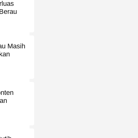
rluas
 Berau
au Masih
ikan
onten
kan