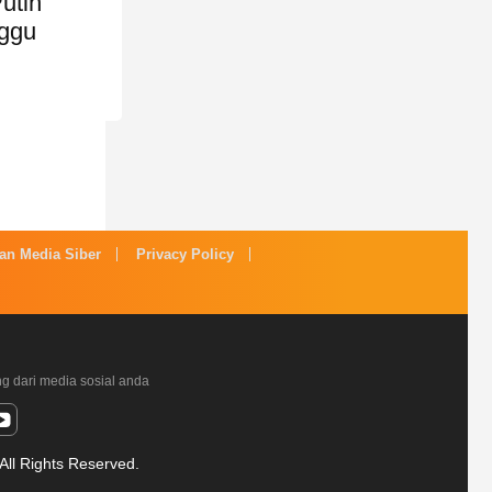
utih
ggu
n Media Siber
Privacy Policy
ng dari media sosial anda
All Rights Reserved.