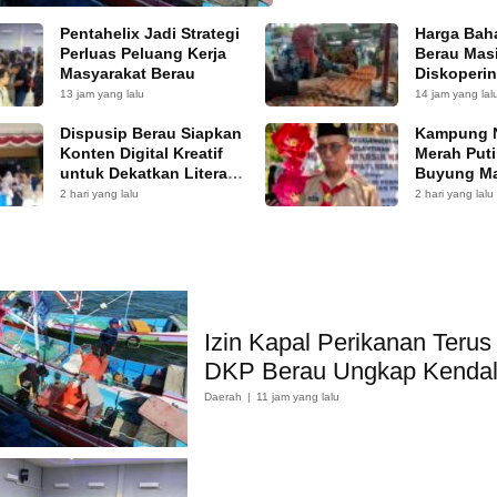
Pentahelix Jadi Strategi
Harga Bah
Perluas Peluang Kerja
Berau Masi
Masyarakat Berau
Diskoperi
Pasokan 
13 jam yang lalu
14 jam yang lal
Dispusip Berau Siapkan
Kampung 
Konten Digital Kreatif
Merah Put
untuk Dekatkan Literasi
Buyung Ma
ke Generasi Muda
Keputusa
2 hari yang lalu
2 hari yang lalu
Izin Kapal Perikanan Terus
DKP Berau Ungkap Kenda
Daerah
11 jam yang lalu