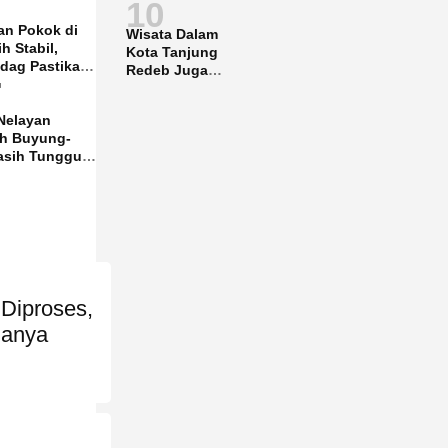
10
an Pokok di
Wisata Dalam
h Stabil,
Kota Tanjung
ndag Pastikan
Redeb Juga
Aman
u
Gencar
Dipromosikan
Nelayan
ih Buyung-
sih Tunggu
n KKP
 Diproses,
lanya