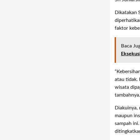
Dikatakan 
diperhatika
faktor kebe
Baca Ju
Eksekus
“Kebersiha
atau tidak.
wisata dipa
tambahnya
Diakuinya,
maupun inst
sampah ini.
ditingkatka