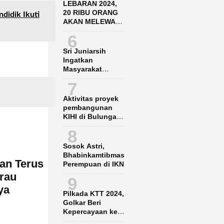
LEBARAN 2024,
20 RIBU ORANG
didik Ikuti
AKAN MELEWATI
BANDARA SAMS
6
BALIKPAPAN
Sri Juniarsih
Ingatkan
Masyarakat
Jangan Nekat
7
Garap Lahan KBK
Aktivitas proyek
pembangunan
KIHI di Bulungan
Ganggu Nelayan
8
lokal
Sosok Astri,
Bhabinkamtibmas
nan Terus
Perempuan di IKN
rau
9
ya
Pilkada KTT 2024,
Golkar Beri
Kepercayaan ke
Said Agil-Hendrik