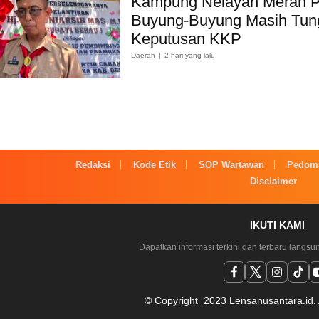
Kampung Nelayan Merah P
Buyung-Buyung Masih Tun
Keputusan KKP
Daerah
2 hari yang lalu
Redaksi
Kode Etik
SOP Wartawan
Pedoma
Disclaimer
IKUTI KAMI
Dapatkan informasi terkini dan terbaru langsu
© Copyright 2023 Lensanusantara.id, 