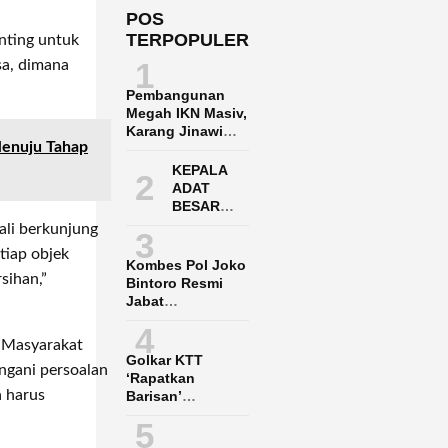
POS
TERPOPULER
nting untuk
1
sa, dimana
Pembangunan
Megah IKN Masiv,
Karang Jinawi
Menuju Tahap
Penuh Harap
Menunggu
KEPALA
2
Infrastruktur
ADAT
BESAR
DAYAK
ali berkunjung
3
PASER
etiap objek
ADUKAN
Kombes Pol Joko
POLRES
sihan,”
Bintoro Resmi
PPU KE
Jabat
POLDA
Dirpamobvit
4
KALTIM
Polda Kaltara
 Masyarakat
Golkar KTT
angani persoalan
‘Rapatkan
a harus
Barisan’
Menangkan Said
5
Agil-Hendrik