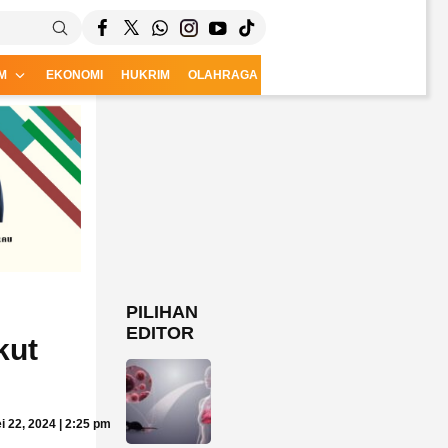
M
EKONOMI
HUKRIM
OLAHRAGA
CSR
PILIHAN
EDITOR
kut
i 22, 2024 | 2:25 pm