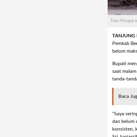
Foto: Petugas 
TANJUNG
Pemkab Ber
belum maks
Bupati men
saat malam 
tanda-tand
Baca Ju
“Saya serin
dan belum d
konsisten,
Sri Juniarsi