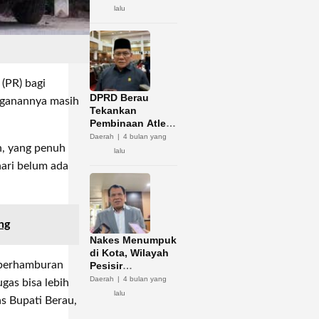
Potensi Zakat
lalu
(PR) bagi
DPRD Berau
nganannya masih
Tekankan
Pembinaan Atlet
Jadi Kunci
Daerah
4 bulan yang
n, yang penuh
Sukses Porprov
lalu
Kaltim 2026
hari belum ada
ng
Nakes Menumpuk
di Kota, Wilayah
g berhamburan
Pesisir
Kekurangan
Daerah
4 bulan yang
gas bisa lebih
lalu
s Bupati Berau,