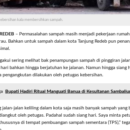
kebersihan kala membersihkan sampah.
 REDEB
– Permasalahan sampah masih menjadi pekerjaan rumah 
au. Bahkan untuk sampah dalam kota Tanjung Redeb pun pena
imal.
gakui sering melihat bak penampungan sampah di pinggiran jala
hari bahkan hingga berjatuhan ke jalanan. Namun hingga siang 
a pengangkutan dilakukan oleh petugas kebersihan.
ga
Bupati Hadiri Ritual Manguati Banua di Kesultanan Sambaliu
g jalan-jalan keliling dalam kota saja masih banyak sampah yan
iangkut oleh petugas. Padahal sudah siang hari. Saya minta petu
 khususnya di tempat pembuangan sampah sementara (TPS),” tega
h.