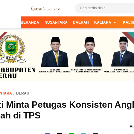
Informasi Terpercaya dari Nusantara
Lensa Nusantara
BERANDA
NUSANTARA
DAERAH
KALTARA
KALTI
NTARA
BERAU
i Minta Petugas Konsisten Ang
ah di TPS
Me