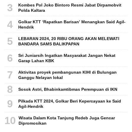
3
Kombes Pol Joko Bintoro Resmi Jabat Dirpamobvit
Polda Kaltara
4
Golkar KTT ‘Rapatkan Barisan’ Menangkan Said Agil-
Hendrik
5
LEBARAN 2024, 20 RIBU ORANG AKAN MELEWATI
BANDARA SAMS BALIKPAPAN
6
Sri Juniarsih Ingatkan Masyarakat Jangan Nekat
Garap Lahan KBK
7
Aktivitas proyek pembangunan KIHI di Bulungan
Ganggu Nelayan lokal
8
Sosok Astri, Bhabinkamtibmas Perempuan di IKN
9
Pilkada KTT 2024, Golkar Beri Kepercayaan ke Said
Agil-Hendrik
10
Wisata Dalam Kota Tanjung Redeb Juga Gencar
Dipromosikan