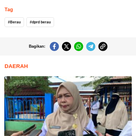
Tag
Berau
dprd berau
Bagikan:
DAERAH