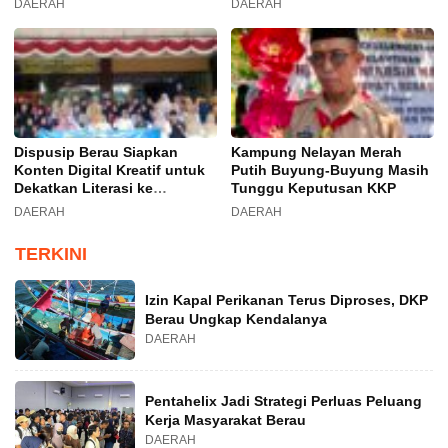
DAERAH
DAERAH
Dispusip Berau Siapkan
Kampung Nelayan Merah
Konten Digital Kreatif untuk
Putih Buyung-Buyung Masih
Dekatkan Literasi ke
Tunggu Keputusan KKP
Generasi Muda
DAERAH
DAERAH
TERKINI
Izin Kapal Perikanan Terus Diproses, DKP
Berau Ungkap Kendalanya
DAERAH
Pentahelix Jadi Strategi Perluas Peluang
Kerja Masyarakat Berau
DAERAH