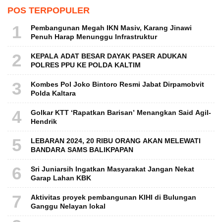
POS TERPOPULER
1
Pembangunan Megah IKN Masiv, Karang Jinawi
Penuh Harap Menunggu Infrastruktur
2
KEPALA ADAT BESAR DAYAK PASER ADUKAN
POLRES PPU KE POLDA KALTIM
3
Kombes Pol Joko Bintoro Resmi Jabat Dirpamobvit
Polda Kaltara
4
Golkar KTT ‘Rapatkan Barisan’ Menangkan Said Agil-
Hendrik
5
LEBARAN 2024, 20 RIBU ORANG AKAN MELEWATI
BANDARA SAMS BALIKPAPAN
6
Sri Juniarsih Ingatkan Masyarakat Jangan Nekat
Garap Lahan KBK
7
Aktivitas proyek pembangunan KIHI di Bulungan
Ganggu Nelayan lokal