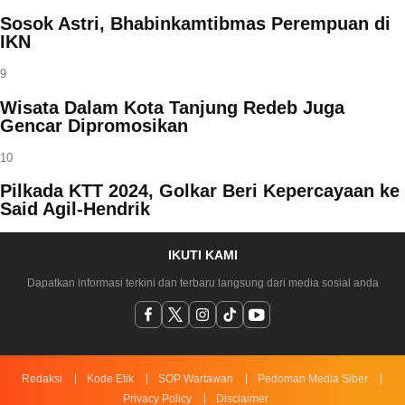
Sosok Astri, Bhabinkamtibmas Perempuan di
IKN
9
Wisata Dalam Kota Tanjung Redeb Juga
Gencar Dipromosikan
10
Pilkada KTT 2024, Golkar Beri Kepercayaan ke
Said Agil-Hendrik
IKUTI KAMI
Dapatkan informasi terkini dan terbaru langsung dari media sosial anda
Redaksi
Kode Etik
SOP Wartawan
Pedoman Media Siber
Privacy Policy
Disclaimer