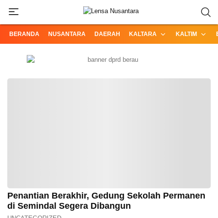
Informasi Terpercaya dari Nusantara
Lensa Nusantara
BERANDA
NUSANTARA
DAERAH
KALTARA
KALTIM
Penantian Berakhir, Gedung Sekolah Permanen
di Semindal Segera Dibangun