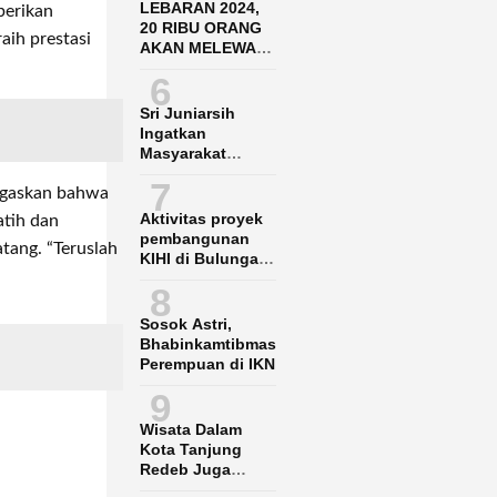
LEBARAN 2024,
berikan
20 RIBU ORANG
aih prestasi
AKAN MELEWATI
BANDARA SAMS
6
BALIKPAPAN
Sri Juniarsih
Ingatkan
Masyarakat
Jangan Nekat
7
Garap Lahan KBK
egaskan bahwa
Aktivitas proyek
atih dan
pembangunan
tang. “Teruslah
KIHI di Bulungan
Ganggu Nelayan
8
lokal
Sosok Astri,
Bhabinkamtibmas
Perempuan di IKN
9
Wisata Dalam
Kota Tanjung
Redeb Juga
Gencar