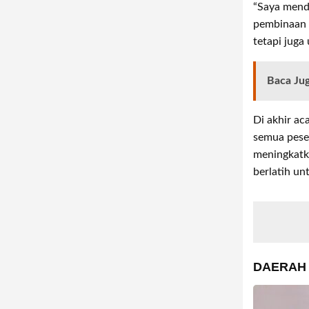
“Saya mendo
pembinaan 
tetapi juga
Baca Ju
Di akhir a
semua peser
meningkatk
berlatih un
DAERAH