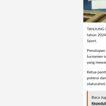
TANJUNG RE
tahun 2024
Sport.
Penutupan 
turnamen ol
yang mewaki
Ketua pani
potensi dan
silaturahmi
Baca Ju
Kepedul