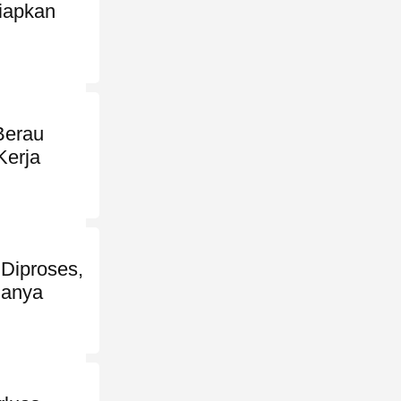
iapkan
Berau
Kerja
 Diproses,
lanya