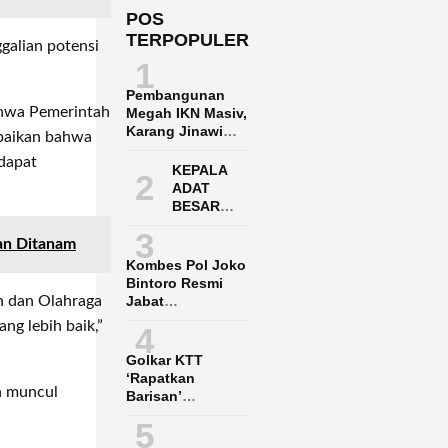
POS
TERPOPULER
galian potensi
1
Pembangunan
ahwa Pemerintah
Megah IKN Masiv,
Karang Jinawi
paikan bahwa
Penuh Harap
 dapat
Menunggu
KEPALA
2
Infrastruktur
ADAT
BESAR
DAYAK
3
PASER
an Ditanam
ADUKAN
Kombes Pol Joko
POLRES
Bintoro Resmi
PPU KE
Jabat
n dan Olahraga
POLDA
Dirpamobvit
ng lebih baik,”
4
KALTIM
Polda Kaltara
Golkar KTT
‘Rapatkan
n muncul
Barisan’
Menangkan Said
5
Agil-Hendrik