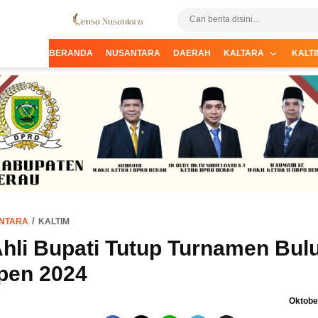
Informasi Terpercaya dari Nusantara
Lensa Nusantara
BERANDA
NUSANTARA
DAERAH
KALTARA
KALTI
NTARA
KALTIM
Ahli Bupati Tutup Turnamen Bul
pen 2024
Oktober