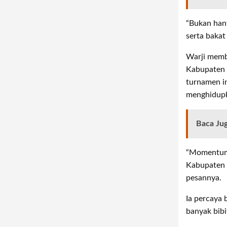
“Bukan hany
serta bakat
Warji memb
Kabupaten 
turnamen in
menghidupka
Baca Ju
“Momentum 
Kabupaten B
pesannya.
Ia percaya
banyak bibi