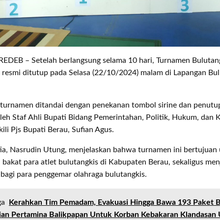
DEB – Setelah berlangsung selama 10 hari, Turnamen Bulutan
 resmi ditutup pada Selasa (22/10/2024) malam di Lapangan Bu
turnamen ditandai dengan penekanan tombol sirine dan penut
eh Staf Ahli Bupati Bidang Pemerintahan, Politik, Hukum, dan K
li Pjs Bupati Berau, Sufian Agus.
tia, Nasrudin Utung, menjelaskan bahwa turnamen ini bertujuan
 bakat para atlet bulutangkis di Kabupaten Berau, sekaligus men
 bagi para penggemar olahraga bulutangkis.
ga
Kerahkan Tim Pemadam, Evakuasi Hingga Bawa 193 Paket B
ian Pertamina Balikpapan Untuk Korban Kebakaran Klandasan 