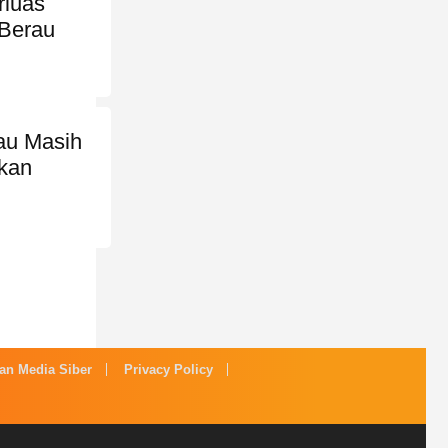
rluas
 Berau
au Masih
ikan
n Media Siber
Privacy Policy