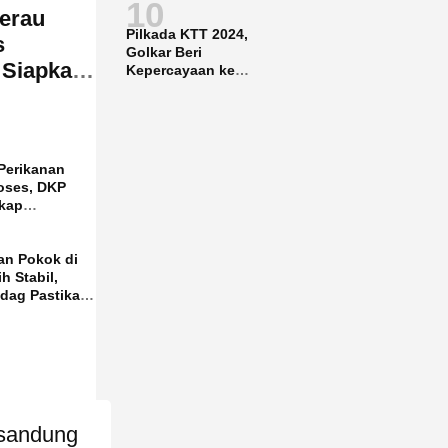
10
Dipromosikan
erau
Pilkada KTT 2024,
s
Golkar Beri
 Siapkan
Kepercayaan ke
Said Agil-Hendrik
 Perikanan
oses, DKP
kap
a
an Pokok di
h Stabil,
ndag Pastikan
Aman
rsandung