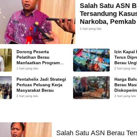
Salah Satu ASN B
Tersandung Kasu
Narkoba, Pemkab
Tindak Lanjut
1 hari yang lalu
Dorong Peserta
Izin Kapal
Pelatihan Berau
Terus Dipr
Manfaatkan Program
Berau Ung
Siap Kerja
Kendalany
1 hari yang lalu
2 hari yang lalu
Pentahelix Jadi Strategi
Harga Bah
Perluas Peluang Kerja
Berau Masi
Masyarakat Berau
Diskoperi
Pasokan 
2 hari yang lalu
2 hari yang lalu
Salah Satu ASN Berau Te