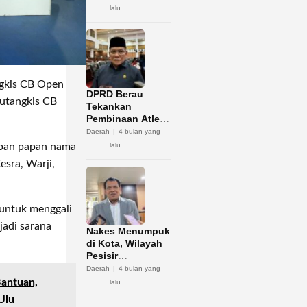
Potensi Zakat
lalu
gkis CB Open
DPRD Berau
lutangkis CB
Tekankan
Pembinaan Atlet
Jadi Kunci
Daerah
4 bulan yang
Sukses Porprov
lalu
upan papan nama
Kaltim 2026
esra, Warji,
 untuk menggali
jadi sarana
Nakes Menumpuk
di Kota, Wilayah
Pesisir
Kekurangan
Daerah
4 bulan yang
antuan,
lalu
Ulu