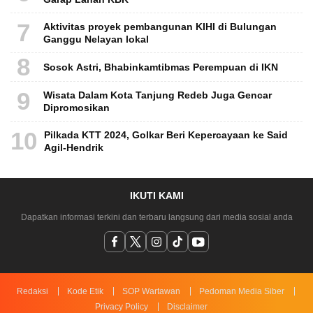
7
Aktivitas proyek pembangunan KIHI di Bulungan
Ganggu Nelayan lokal
8
Sosok Astri, Bhabinkamtibmas Perempuan di IKN
9
Wisata Dalam Kota Tanjung Redeb Juga Gencar
Dipromosikan
10
Pilkada KTT 2024, Golkar Beri Kepercayaan ke Said
Agil-Hendrik
IKUTI KAMI
Dapatkan informasi terkini dan terbaru langsung dari media sosial anda
Redaksi
Kode Etik
SOP Wartawan
Pedoman Media Siber
Privacy Policy
Disclaimer