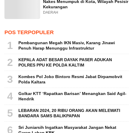
Nakes Menumpuk di Kota, Wilayah Pesisir
Kekurangan
DAERAH
POS TERPOPULER
1
Pembangunan Megah IKN Masiv, Karang Jinawi
Penuh Harap Menunggu Infrastruktur
2
KEPALA ADAT BESAR DAYAK PASER ADUKAN
POLRES PPU KE POLDA KALTIM
3
Kombes Pol Joko Bintoro Resmi Jabat Dirpamobvit
Polda Kaltara
4
Golkar KTT ‘Rapatkan Barisan’ Menangkan Said Agil-
Hendrik
5
LEBARAN 2024, 20 RIBU ORANG AKAN MELEWATI
BANDARA SAMS BALIKPAPAN
6
Sri Juniarsih Ingatkan Masyarakat Jangan Nekat
Garap Lahan KBK