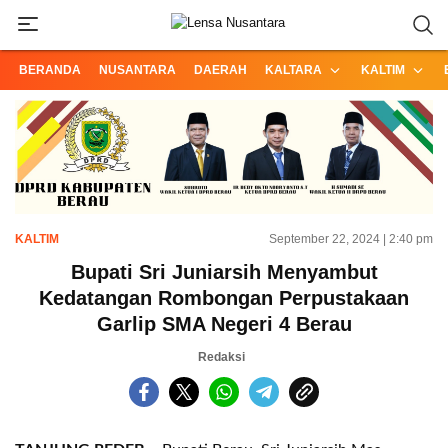
Informasi Terpercaya dari Nusantara
Lensa Nusantara
BERANDA
NUSANTARA
DAERAH
KALTARA
KALTIM
KALTIM
September 22, 2024 | 2:40 pm
Bupati Sri Juniarsih Menyambut
Kedatangan Rombongan Perpustakaan
Garlip SMA Negeri 4 Berau
Redaksi