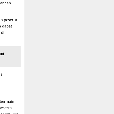
kancah
uh peserta
a dapat
 di
emi
us
 bermain
peserta