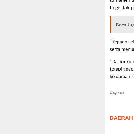
turnamen u
tinggi fair
Baca Ju
“Kepada se
serta menu
“Dalam komp
tetapi apap
kejuaraan k
Bagikan
DAERAH