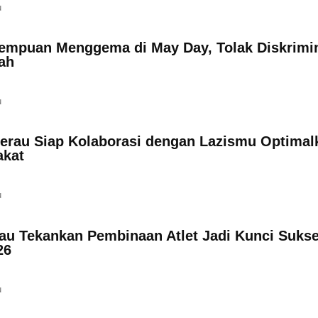
u
empuan Menggema di May Day, Tolak Diskrimi
ah
u
rau Siap Kolaborasi dengan Lazismu Optimal
akat
u
u Tekankan Pembinaan Atlet Jadi Kunci Suks
26
u