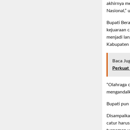
akhirnya m
Nasional,” 
Bupati Bera
kejuaraan c
menjadi la
Kabupaten 
Baca Ju
Perkuat
“Olahraga c
mengandalk
Bupati pun 
Disampaika
catur harus