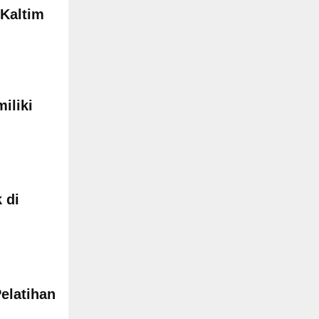
Kaltim
iliki
 di
elatihan