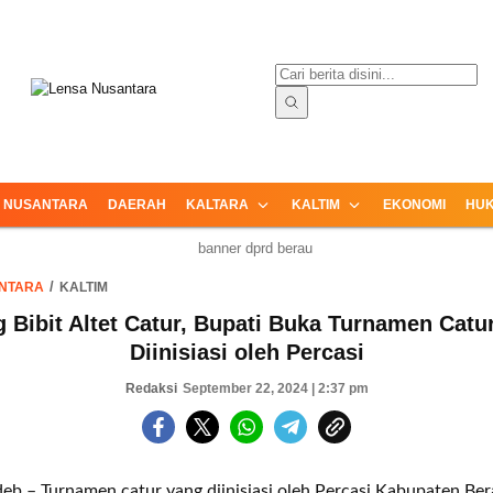
ormasi Terpercaya dari Nusantara
Lensa Nusantara
NUSANTARA
DAERAH
KALTARA
KALTIM
EKONOMI
HUK
NTARA
KALTIM
g Bibit Altet Catur, Bupati Buka Turnamen Catu
Diinisiasi oleh Percasi
Redaksi
September 22, 2024 | 2:37 pm
eb – Turnamen catur yang diinisiasi oleh Percasi Kabupaten Be