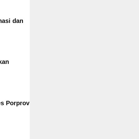
nasi dan
kan
es Porprov