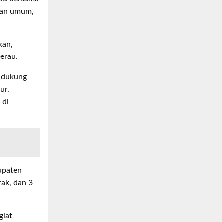
 dan umum,
kan,
erau.
endukung
ur.
 di
upaten
rak, dan 3
giat