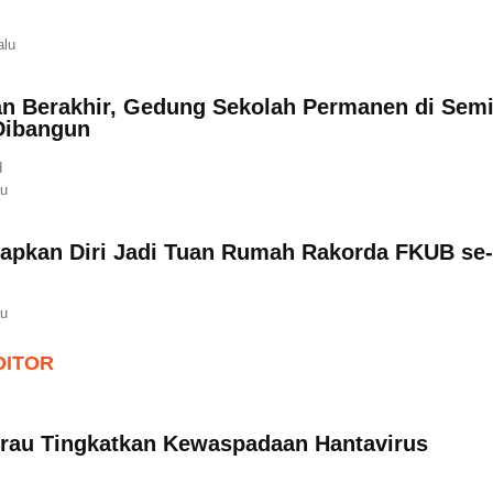
alu
an Berakhir, Gedung Sekolah Permanen di Sem
Dibangun
d
lu
iapkan Diri Jadi Tuan Rumah Rakorda FKUB se-
lu
DITOR
rau Tingkatkan Kewaspadaan Hantavirus