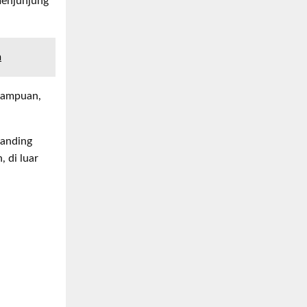
menjunjung
n
mampuan,
tanding
, di luar