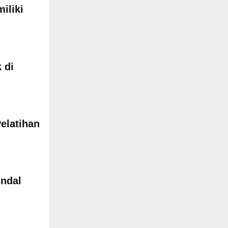
iliki
 di
elatihan
indal