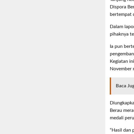
Dispora Ber
bertempat 
Dalam lapo
pihaknya te
Ia pun ber
pengembang
Kegiatan in
November 
Baca Ju
Diungkapka
Berau merai
medali per
“Hasil dan 