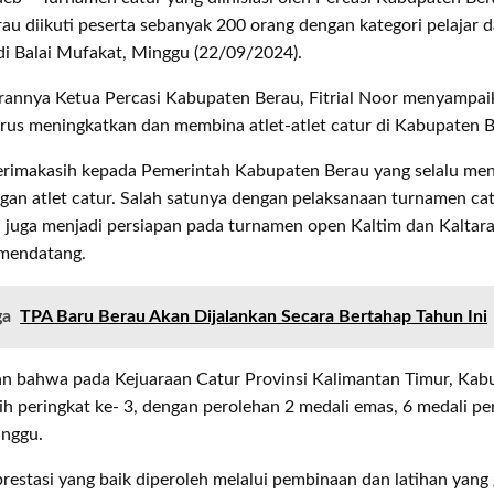
au diikuti peserta sebanyak 200 orang dengan kategori pelajar
di Balai Mufakat, Minggu (22/09/2024).
rannya Ketua Percasi Kabupaten Berau, Fitrial Noor menyampai
rus meningkatkan dan membina atlet-atlet catur di Kabupaten B
terimakasih kepada Pemerintah Kabupaten Berau yang selalu m
an atlet catur. Salah satunya dengan pelaksanaan turnamen cat
i juga menjadi persiapan pada turnamen open Kaltim dan Kaltara
mendatang.
ga
TPA Baru Berau Akan Dijalankan Secara Bertahap Tahun Ini
n bahwa pada Kejuaraan Catur Provinsi Kalimantan Timur, Kab
h peringkat ke- 3, dengan perolehan 2 medali emas, 6 medali pe
unggu.
prestasi yang baik diperoleh melalui pembinaan dan latihan yang 