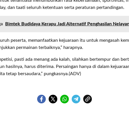
ntuk senantiasa menumbuhkan rasa kebersamaan, sportivitas, 
 play, dan taati seluruh ketentuan serta peraturan pertandingan.
ga
Bimtek Budidaya Kerapu Jadi Alternatif Penghasilan Nelaya
luruh peserta, memanfaatkan kejuaraan itu untuk mengasah ke
njukkan permainan terbaiknya,” harapnya.
etisi, pasti ada menang ada kalah, silahkan bertempur dan ber
un hasilnya, harus diterima. Persaingan hanya di dalam kejuaraan
ita tetap bersaudara,” pungkasnya.(ADV)