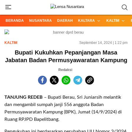
Informasi Terpercaya dari Nusantara
Lensa Nusantara
BERANDA
NUSANTARA
DAERAH
KALTARA
KALTIM
KALTIM
September 14, 2024 | 1:22 pm
Bupati Kukuhkan Pepanjangan Masa
Jabatan Badan Permusyawaratan Kampung
Redaksi
TANJUNG REDEB
– Bupati Berau, Sri Juniarsih melantik
dan mengambil sumpah janji 556 anggota Badan
Permusyawaratan Kampung (BPK), Jumat (14/9/2024) di
Ruang RPJPD Bapelitbang.
Pengukuhan ini berdasarkan perubahan UU Nomor 3/2024