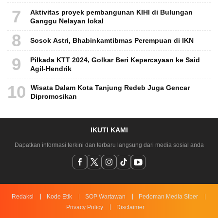
7
Aktivitas proyek pembangunan KIHI di Bulungan
Ganggu Nelayan lokal
8
Sosok Astri, Bhabinkamtibmas Perempuan di IKN
9
Pilkada KTT 2024, Golkar Beri Kepercayaan ke Said
Agil-Hendrik
10
Wisata Dalam Kota Tanjung Redeb Juga Gencar
Dipromosikan
IKUTI KAMI
Dapatkan informasi terkini dan terbaru langsung dari media sosial anda
Redaksi
Kode Etik
SOP Wartawan
Pedoman Media Siber
Privacy Policy
Disclaimer