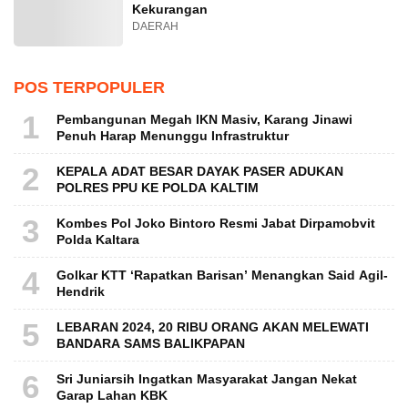
Kekurangan
DAERAH
POS TERPOPULER
1
Pembangunan Megah IKN Masiv, Karang Jinawi
Penuh Harap Menunggu Infrastruktur
2
KEPALA ADAT BESAR DAYAK PASER ADUKAN
POLRES PPU KE POLDA KALTIM
3
Kombes Pol Joko Bintoro Resmi Jabat Dirpamobvit
Polda Kaltara
4
Golkar KTT ‘Rapatkan Barisan’ Menangkan Said Agil-
Hendrik
5
LEBARAN 2024, 20 RIBU ORANG AKAN MELEWATI
BANDARA SAMS BALIKPAPAN
6
Sri Juniarsih Ingatkan Masyarakat Jangan Nekat
Garap Lahan KBK