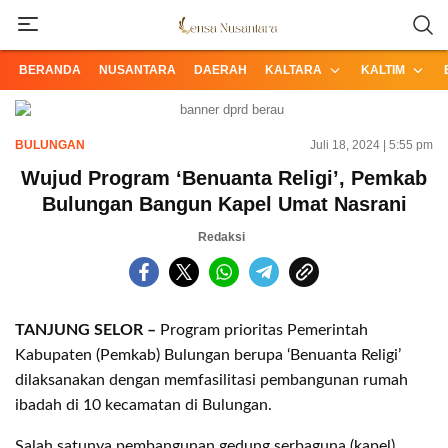
Informasi Terpercaya dari Nusantara
Lensa Nusantara
BERANDA
NUSANTARA
DAERAH
KALTARA
KALTIM
BULUNGAN
Juli 18, 2024 | 5:55 pm
Wujud Program ‘Benuanta Religi’, Pemkab
Bulungan Bangun Kapel Umat Nasrani
Redaksi
TANJUNG SELOR –
Program prioritas Pemerintah
Kabupaten (Pemkab) Bulungan berupa ‘Benuanta Religi’
dilaksanakan dengan memfasilitasi pembangunan rumah
ibadah di 10 kecamatan di Bulungan.
Salah satunya pembangunan gedung serbaguna (kapel)