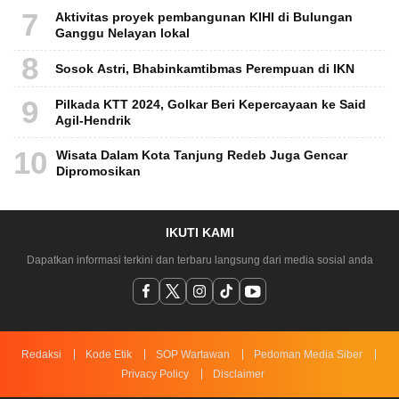
7
Aktivitas proyek pembangunan KIHI di Bulungan
Ganggu Nelayan lokal
8
Sosok Astri, Bhabinkamtibmas Perempuan di IKN
9
Pilkada KTT 2024, Golkar Beri Kepercayaan ke Said
Agil-Hendrik
10
Wisata Dalam Kota Tanjung Redeb Juga Gencar
Dipromosikan
IKUTI KAMI
Dapatkan informasi terkini dan terbaru langsung dari media sosial anda
Redaksi
Kode Etik
SOP Wartawan
Pedoman Media Siber
Privacy Policy
Disclaimer