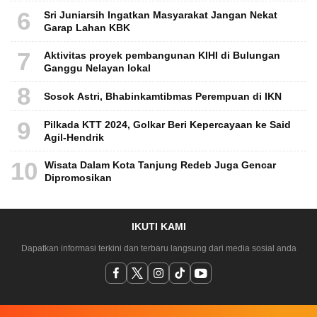
6
Sri Juniarsih Ingatkan Masyarakat Jangan Nekat
Garap Lahan KBK
7
Aktivitas proyek pembangunan KIHI di Bulungan
Ganggu Nelayan lokal
8
Sosok Astri, Bhabinkamtibmas Perempuan di IKN
9
Pilkada KTT 2024, Golkar Beri Kepercayaan ke Said
Agil-Hendrik
10
Wisata Dalam Kota Tanjung Redeb Juga Gencar
Dipromosikan
IKUTI KAMI
Dapatkan informasi terkini dan terbaru langsung dari media sosial anda