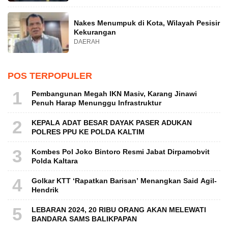
Nakes Menumpuk di Kota, Wilayah Pesisir
Kekurangan
DAERAH
POS TERPOPULER
1
Pembangunan Megah IKN Masiv, Karang Jinawi
Penuh Harap Menunggu Infrastruktur
2
KEPALA ADAT BESAR DAYAK PASER ADUKAN
POLRES PPU KE POLDA KALTIM
3
Kombes Pol Joko Bintoro Resmi Jabat Dirpamobvit
Polda Kaltara
4
Golkar KTT ‘Rapatkan Barisan’ Menangkan Said Agil-
Hendrik
5
LEBARAN 2024, 20 RIBU ORANG AKAN MELEWATI
BANDARA SAMS BALIKPAPAN