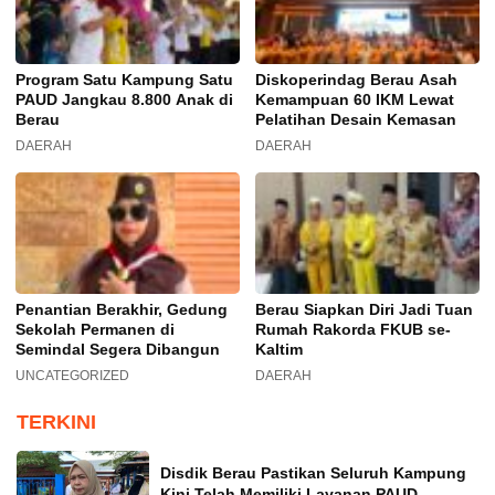
Program Satu Kampung Satu
Diskoperindag Berau Asah
PAUD Jangkau 8.800 Anak di
Kemampuan 60 IKM Lewat
Berau
Pelatihan Desain Kemasan
DAERAH
DAERAH
Penantian Berakhir, Gedung
Berau Siapkan Diri Jadi Tuan
Sekolah Permanen di
Rumah Rakorda FKUB se-
Semindal Segera Dibangun
Kaltim
UNCATEGORIZED
DAERAH
TERKINI
Disdik Berau Pastikan Seluruh Kampung
Kini Telah Memiliki Layanan PAUD