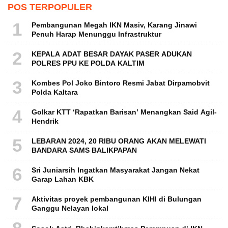
POS TERPOPULER
1
Pembangunan Megah IKN Masiv, Karang Jinawi
Penuh Harap Menunggu Infrastruktur
2
KEPALA ADAT BESAR DAYAK PASER ADUKAN
POLRES PPU KE POLDA KALTIM
3
Kombes Pol Joko Bintoro Resmi Jabat Dirpamobvit
Polda Kaltara
4
Golkar KTT ‘Rapatkan Barisan’ Menangkan Said Agil-
Hendrik
5
LEBARAN 2024, 20 RIBU ORANG AKAN MELEWATI
BANDARA SAMS BALIKPAPAN
6
Sri Juniarsih Ingatkan Masyarakat Jangan Nekat
Garap Lahan KBK
7
Aktivitas proyek pembangunan KIHI di Bulungan
Ganggu Nelayan lokal