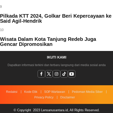
9
Pilkada KTT 2024, Golkar Beri Kepercayaan ke
Said Agil-Hendrik
10
Wisata Dalam Kota Tanjung Redeb Juga
Gencar Dipromosikan
IKUTI KAMI
Dapatkan informasi terkini dan terbaru langsung dari media sosial anda
Redaksi
Kode Etik
SOP Wartawan
Pedoman Media Siber
Privacy Policy
Disclaimer
© Copyright 2023 Lensanusantara.id, All Rights Reserved.