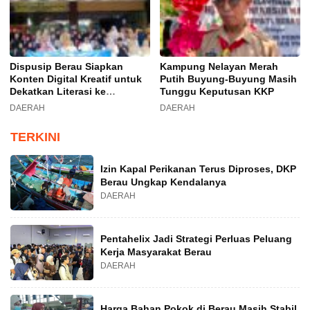
Dispusip Berau Siapkan
Kampung Nelayan Merah
Konten Digital Kreatif untuk
Putih Buyung-Buyung Masih
Dekatkan Literasi ke
Tunggu Keputusan KKP
Generasi Muda
DAERAH
DAERAH
TERKINI
Izin Kapal Perikanan Terus Diproses, DKP
Berau Ungkap Kendalanya
DAERAH
Pentahelix Jadi Strategi Perluas Peluang
Kerja Masyarakat Berau
DAERAH
Harga Bahan Pokok di Berau Masih Stabil,