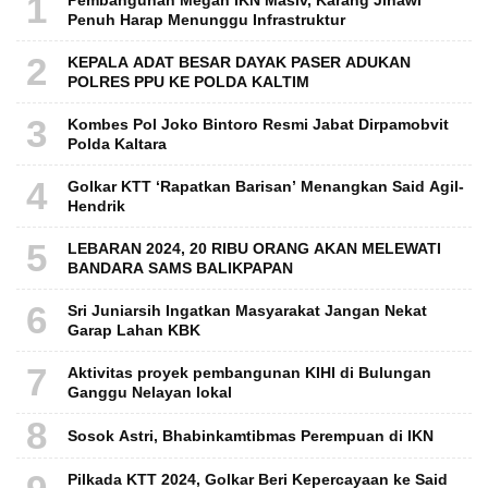
1
Penuh Harap Menunggu Infrastruktur
2
KEPALA ADAT BESAR DAYAK PASER ADUKAN
POLRES PPU KE POLDA KALTIM
3
Kombes Pol Joko Bintoro Resmi Jabat Dirpamobvit
Polda Kaltara
4
Golkar KTT ‘Rapatkan Barisan’ Menangkan Said Agil-
Hendrik
5
LEBARAN 2024, 20 RIBU ORANG AKAN MELEWATI
BANDARA SAMS BALIKPAPAN
6
Sri Juniarsih Ingatkan Masyarakat Jangan Nekat
Garap Lahan KBK
7
Aktivitas proyek pembangunan KIHI di Bulungan
Ganggu Nelayan lokal
8
Sosok Astri, Bhabinkamtibmas Perempuan di IKN
Pilkada KTT 2024, Golkar Beri Kepercayaan ke Said