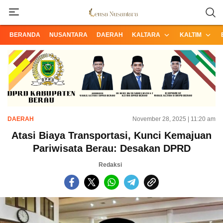
Informasi Terpercaya dari Nusantara
Lensa Nusantara
BERANDA
NUSANTARA
DAERAH
KALTARA
KALTIM
DAERAH
November 28, 2025 | 11:20 am
Atasi Biaya Transportasi, Kunci Kemajuan
Pariwisata Berau: Desakan DPRD
Redaksi