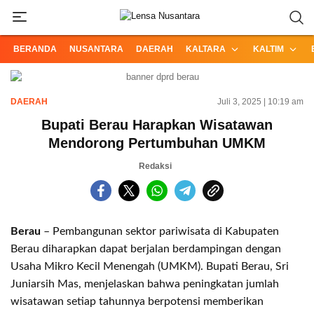
Informasi Terpercaya dari Nusantara
Lensa Nusantara
BERANDA
NUSANTARA
DAERAH
KALTARA
KALTIM
DAERAH
Juli 3, 2025 | 10:19 am
Bupati Berau Harapkan Wisatawan
Mendorong Pertumbuhan UMKM
Redaksi
Berau
– Pembangunan sektor pariwisata di Kabupaten
Berau diharapkan dapat berjalan berdampingan dengan
Usaha Mikro Kecil Menengah (UMKM). Bupati Berau, Sri
Juniarsih Mas, menjelaskan bahwa peningkatan jumlah
wisatawan setiap tahunnya berpotensi memberikan