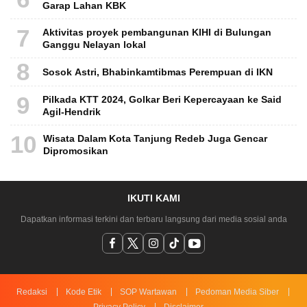
Garap Lahan KBK
7
Aktivitas proyek pembangunan KIHI di Bulungan
Ganggu Nelayan lokal
8
Sosok Astri, Bhabinkamtibmas Perempuan di IKN
9
Pilkada KTT 2024, Golkar Beri Kepercayaan ke Said
Agil-Hendrik
10
Wisata Dalam Kota Tanjung Redeb Juga Gencar
Dipromosikan
IKUTI KAMI
Dapatkan informasi terkini dan terbaru langsung dari media sosial anda
Redaksi
Kode Etik
SOP Wartawan
Pedoman Media Siber