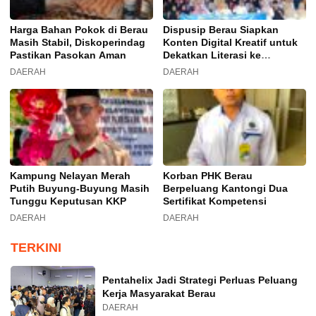
Harga Bahan Pokok di Berau
Dispusip Berau Siapkan
Masih Stabil, Diskoperindag
Konten Digital Kreatif untuk
Pastikan Pasokan Aman
Dekatkan Literasi ke
Generasi Muda
DAERAH
DAERAH
Kampung Nelayan Merah
Korban PHK Berau
Putih Buyung-Buyung Masih
Berpeluang Kantongi Dua
Tunggu Keputusan KKP
Sertifikat Kompetensi
DAERAH
DAERAH
TERKINI
Pentahelix Jadi Strategi Perluas Peluang
Kerja Masyarakat Berau
DAERAH