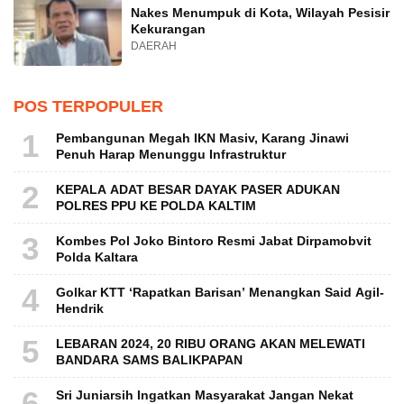
Nakes Menumpuk di Kota, Wilayah Pesisir
Kekurangan
DAERAH
POS TERPOPULER
1
Pembangunan Megah IKN Masiv, Karang Jinawi
Penuh Harap Menunggu Infrastruktur
2
KEPALA ADAT BESAR DAYAK PASER ADUKAN
POLRES PPU KE POLDA KALTIM
3
Kombes Pol Joko Bintoro Resmi Jabat Dirpamobvit
Polda Kaltara
4
Golkar KTT ‘Rapatkan Barisan’ Menangkan Said Agil-
Hendrik
5
LEBARAN 2024, 20 RIBU ORANG AKAN MELEWATI
BANDARA SAMS BALIKPAPAN
6
Sri Juniarsih Ingatkan Masyarakat Jangan Nekat