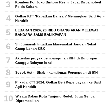
3
Kombes Pol Joko Bintoro Resmi Jabat Dirpamobvit
Polda Kaltara
4
Golkar KTT ‘Rapatkan Barisan’ Menangkan Said Agil-
Hendrik
5
LEBARAN 2024, 20 RIBU ORANG AKAN MELEWATI
BANDARA SAMS BALIKPAPAN
6
Sri Juniarsih Ingatkan Masyarakat Jangan Nekat
Garap Lahan KBK
7
Aktivitas proyek pembangunan KIHI di Bulungan
Ganggu Nelayan lokal
8
Sosok Astri, Bhabinkamtibmas Perempuan di IKN
9
Pilkada KTT 2024, Golkar Beri Kepercayaan ke Said
Agil-Hendrik
10
Wisata Dalam Kota Tanjung Redeb Juga Gencar
Dipromosikan