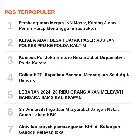
POS TERPOPULER
1
Pembangunan Megah IKN Masiv, Karang Jinawi
Penuh Harap Menunggu Infrastruktur
2
KEPALA ADAT BESAR DAYAK PASER ADUKAN
POLRES PPU KE POLDA KALTIM
3
Kombes Pol Joko Bintoro Resmi Jabat Dirpamobvit
Polda Kaltara
4
Golkar KTT ‘Rapatkan Barisan’ Menangkan Said Agil-
Hendrik
5
LEBARAN 2024, 20 RIBU ORANG AKAN MELEWATI
BANDARA SAMS BALIKPAPAN
6
Sri Juniarsih Ingatkan Masyarakat Jangan Nekat
Garap Lahan KBK
7
Aktivitas proyek pembangunan KIHI di Bulungan
Ganggu Nelayan lokal