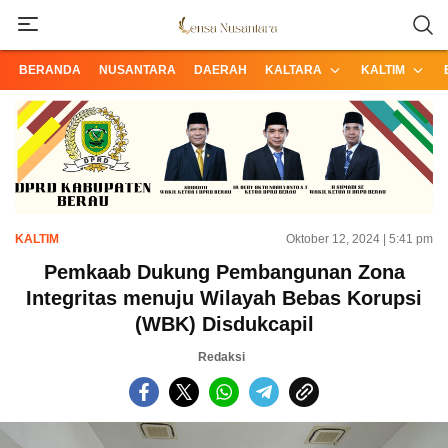
Informasi Terpercaya dari Nusantara
Lensa Nusantara
BERANDA
NUSANTARA
DAERAH
KALTARA
KALTIM
KALTIM
Oktober 12, 2024 | 5:41 pm
Pemkaab Dukung Pembangunan Zona
Integritas menuju Wilayah Bebas Korupsi
(WBK) Disdukcapil
Redaksi