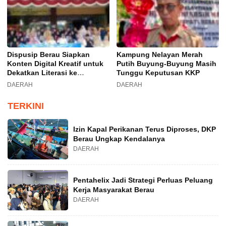
Dispusip Berau Siapkan
Kampung Nelayan Merah
Konten Digital Kreatif untuk
Putih Buyung-Buyung Masih
Dekatkan Literasi ke
Tunggu Keputusan KKP
Generasi Muda
DAERAH
DAERAH
TERKINI
Izin Kapal Perikanan Terus Diproses, DKP
Berau Ungkap Kendalanya
DAERAH
Pentahelix Jadi Strategi Perluas Peluang
Kerja Masyarakat Berau
DAERAH