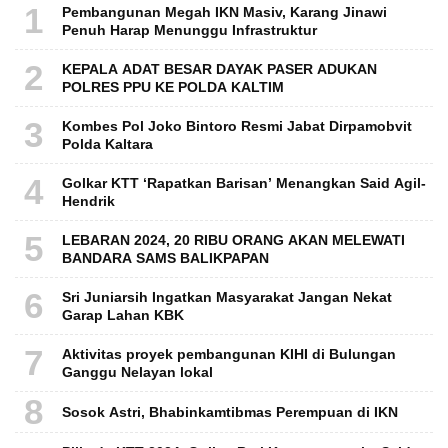
1
Pembangunan Megah IKN Masiv, Karang Jinawi
Penuh Harap Menunggu Infrastruktur
2
KEPALA ADAT BESAR DAYAK PASER ADUKAN
POLRES PPU KE POLDA KALTIM
3
Kombes Pol Joko Bintoro Resmi Jabat Dirpamobvit
Polda Kaltara
4
Golkar KTT ‘Rapatkan Barisan’ Menangkan Said Agil-
Hendrik
5
LEBARAN 2024, 20 RIBU ORANG AKAN MELEWATI
BANDARA SAMS BALIKPAPAN
6
Sri Juniarsih Ingatkan Masyarakat Jangan Nekat
Garap Lahan KBK
7
Aktivitas proyek pembangunan KIHI di Bulungan
Ganggu Nelayan lokal
8
Sosok Astri, Bhabinkamtibmas Perempuan di IKN