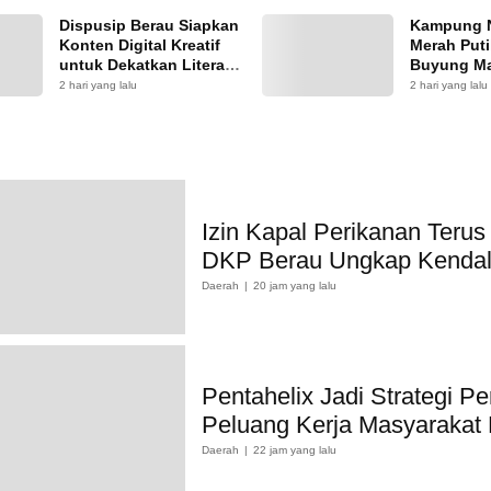
Dispusip Berau Siapkan
Kampung 
Konten Digital Kreatif
Merah Put
untuk Dekatkan Literasi
Buyung Ma
ke Generasi Muda
Keputusa
2 hari yang lalu
2 hari yang lalu
Izin Kapal Perikanan Terus
DKP Berau Ungkap Kenda
Daerah
20 jam yang lalu
Pentahelix Jadi Strategi Pe
Peluang Kerja Masyarakat
Daerah
22 jam yang lalu