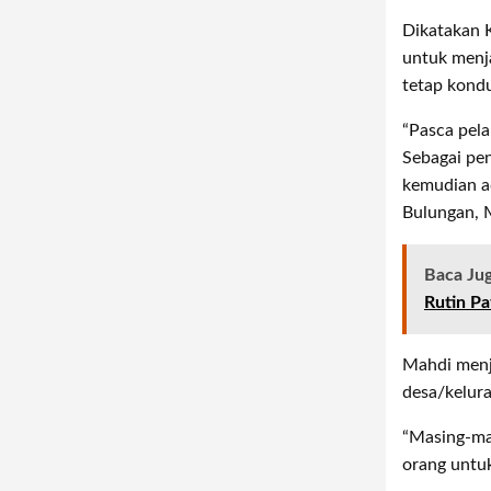
Dikatakan 
untuk menja
tetap kondu
“Pasca pela
Sebagai pen
kemudian ad
Bulungan, 
Baca Ju
Rutin Pat
Mahdi menj
desa/kelur
“Masing-ma
orang untuk