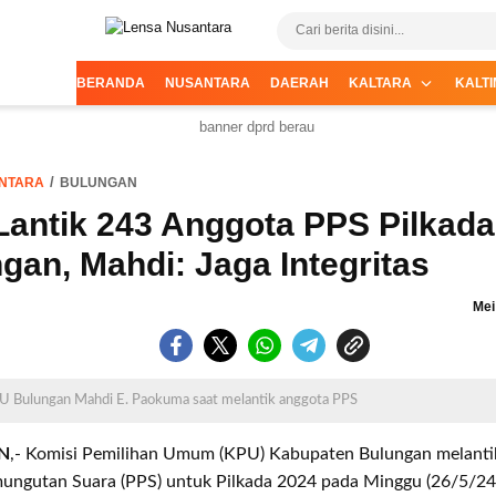
Informasi Terpercaya dari Nusantara
Lensa Nusantara
BERANDA
NUSANTARA
DAERAH
KALTARA
KALTI
NTARA
BULUNGAN
antik 243 Anggota PPS Pilkada
gan, Mahdi: Jaga Integritas
Mei
U Bulungan Mahdi E. Paokuma saat melantik anggota PPS
N
,- Komisi Pemilihan Umum (KPU) Kabupaten Bulungan melanti
mungutan Suara (PPS) untuk Pilkada 2024 pada Minggu (26/5/24