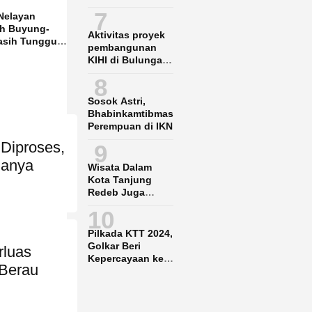
Jangan Nekat
7
Nelayan
Garap Lahan KBK
ih Buyung-
Aktivitas proyek
sih Tunggu
pembangunan
n KKP
KIHI di Bulungan
Ganggu Nelayan
8
lokal
Sosok Astri,
Bhabinkamtibmas
Perempuan di IKN
 Diproses,
9
lanya
Wisata Dalam
Kota Tanjung
Redeb Juga
Gencar
10
Dipromosikan
Pilkada KTT 2024,
Golkar Beri
rluas
Kepercayaan ke
 Berau
Said Agil-Hendrik