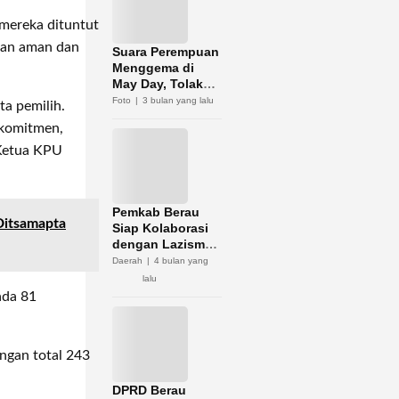
mereka dituntut
alan aman dan
Suara Perempuan
Menggema di
May Day, Tolak
Diskriminasi dan
Foto
3 bulan yang lalu
ta pemilih.
Kerja Murah
 komitmen,
 Ketua KPU
Pemkab Berau
Ditsamapta
Siap Kolaborasi
dengan Lazismu
Optimalkan
Daerah
4 bulan yang
Potensi Zakat
lalu
ada 81
ngan total 243
DPRD Berau