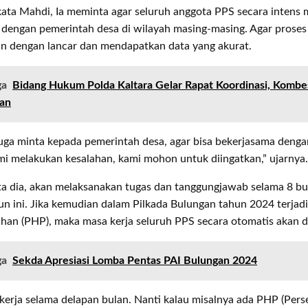
kata Mahdi, Ia meminta agar seluruh anggota PPS secara intens
 dengan pemerintah desa di wilayah masing-masing. Agar prose
an dengan lancar dan mendapatkan data yang akurat.
ga
Bidang Hukum Polda Kaltara Gelar Rapat Koordinasi, Kombe
san
juga minta kepada pemerintah desa, agar bisa bekerjasama denga
i melakukan kesalahan, kami mohon untuk diingatkan,” ujarnya.
ta dia, akan melaksanakan tugas dan tanggungjawab selama 8 bu
un ini. Jika kemudian dalam Pilkada Bulungan tahun 2024 terjadi
ihan (PHP), maka masa kerja seluruh PPS secara otomatis akan d
ga
Sekda Apresiasi Lomba Pentas PAI Bulungan 2024
erja selama delapan bulan. Nanti kalau misalnya ada PHP (Perse