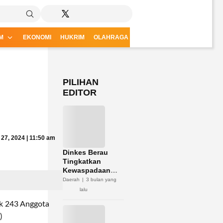
M
EKONOMI
HUKRIM
OLAHRAGA
CSR
PILIHAN
EDITOR
 27, 2024 | 11:50 am
Dinkes Berau
Tingkatkan
Kewaspadaan
Hantavirus
Daerah
3 bulan yang
lalu
k 243 Anggota
)