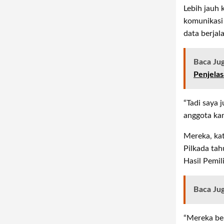
Lebih jauh 
komunikasi
data berjal
Baca Ju
Penjela
“Tadi saya 
anggota kam
Mereka, ka
Pilkada tah
Hasil Pemil
Baca Ju
“Mereka bek