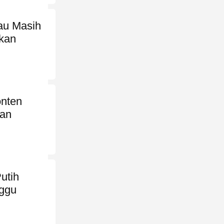
au Masih
ikan
onten
kan
utih
ggu