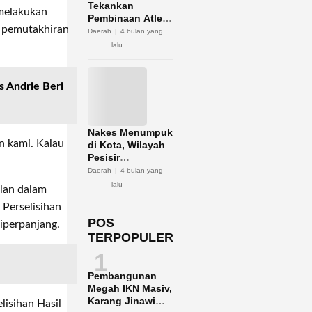
Tekankan
 melakukan
Pembinaan Atlet
s pemutakhiran
Jadi Kunci
Daerah
4 bulan yang
Sukses Porprov
lalu
Kaltim 2026
s Andrie Beri
Nakes Menumpuk
n kami. Kalau
di Kota, Wilayah
Pesisir
Kekurangan
Daerah
4 bulan yang
lalu
lan dalam
 Perselisihan
POS
iperpanjang.
TERPOPULER
1
Pembangunan
Megah IKN Masiv,
Karang Jinawi
lisihan Hasil