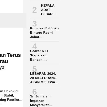
Penuh Harap
Menunggu
KEPALA
2
Infrastruktur
ADAT
BESAR
DAYAK
3
PASER
ADUKAN
Kombes Pol Joko
POLRES
Bintoro Resmi
PPU KE
Jabat
POLDA
Dirpamobvit
4
KALTIM
Polda Kaltara
Golkar KTT
nan Terus
‘Rapatkan
Barisan’
rau
Menangkan Said
5
ya
Agil-Hendrik
LEBARAN 2024,
20 RIBU ORANG
AKAN MELEWATI
BANDARA SAMS
6
BALIKPAPAN
an Pokok di
h Stabil,
Sri Juniarsih
ndag Pastikan
Ingatkan
Aman
u
Masyarakat