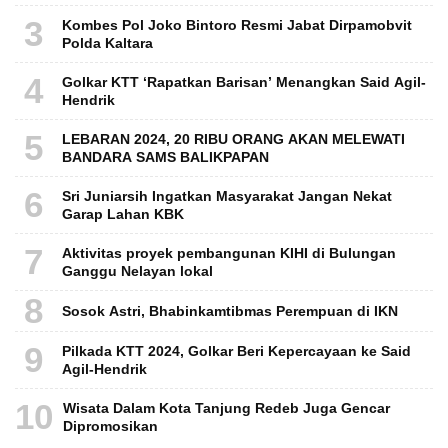
3
Kombes Pol Joko Bintoro Resmi Jabat Dirpamobvit
Polda Kaltara
4
Golkar KTT ‘Rapatkan Barisan’ Menangkan Said Agil-
Hendrik
5
LEBARAN 2024, 20 RIBU ORANG AKAN MELEWATI
BANDARA SAMS BALIKPAPAN
6
Sri Juniarsih Ingatkan Masyarakat Jangan Nekat
Garap Lahan KBK
7
Aktivitas proyek pembangunan KIHI di Bulungan
Ganggu Nelayan lokal
8
Sosok Astri, Bhabinkamtibmas Perempuan di IKN
9
Pilkada KTT 2024, Golkar Beri Kepercayaan ke Said
Agil-Hendrik
10
Wisata Dalam Kota Tanjung Redeb Juga Gencar
Dipromosikan