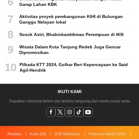
6
Garap Lahan KBK
7
Aktivitas proyek pembangunan KIHI di Bulungan
Ganggu Nelayan lokal
8
Sosok Astri, Bhabinkamtibmas Perempuan di IKN
9
Wisata Dalam Kota Tanjung Redeb Juga Gencar
Dipromosikan
10
Pilkada KTT 2024, Golkar Beri Kepercayaan ke Said
Agil-Hendrik
IKUTI KAMI
Dapatkan informasi terkini dan terbaru langsung dari media sosial anda
Redaksi
Kode Etik
SOP Wartawan
Pedoman Media Siber