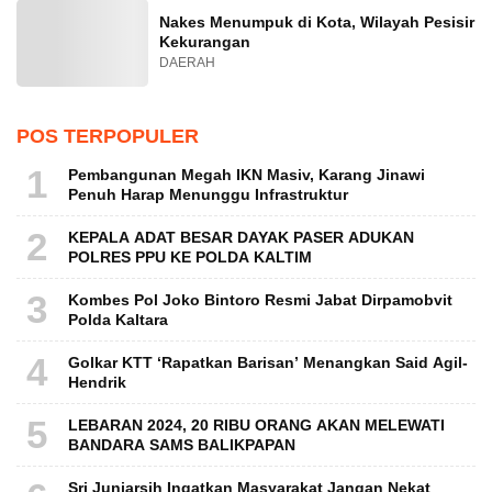
Nakes Menumpuk di Kota, Wilayah Pesisir
Kekurangan
DAERAH
POS TERPOPULER
1
Pembangunan Megah IKN Masiv, Karang Jinawi
Penuh Harap Menunggu Infrastruktur
2
KEPALA ADAT BESAR DAYAK PASER ADUKAN
POLRES PPU KE POLDA KALTIM
3
Kombes Pol Joko Bintoro Resmi Jabat Dirpamobvit
Polda Kaltara
4
Golkar KTT ‘Rapatkan Barisan’ Menangkan Said Agil-
Hendrik
5
LEBARAN 2024, 20 RIBU ORANG AKAN MELEWATI
BANDARA SAMS BALIKPAPAN
Sri Juniarsih Ingatkan Masyarakat Jangan Nekat