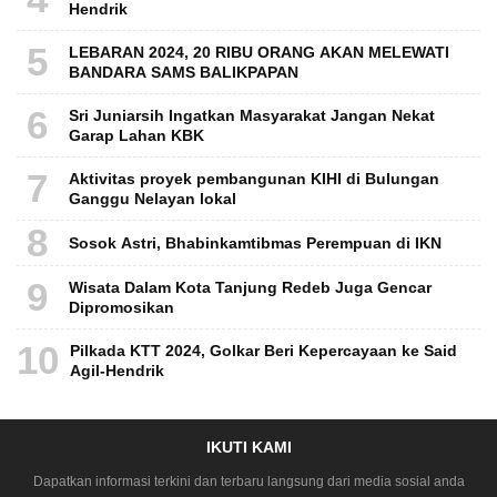
Hendrik
5
LEBARAN 2024, 20 RIBU ORANG AKAN MELEWATI
BANDARA SAMS BALIKPAPAN
6
Sri Juniarsih Ingatkan Masyarakat Jangan Nekat
Garap Lahan KBK
7
Aktivitas proyek pembangunan KIHI di Bulungan
Ganggu Nelayan lokal
8
Sosok Astri, Bhabinkamtibmas Perempuan di IKN
9
Wisata Dalam Kota Tanjung Redeb Juga Gencar
Dipromosikan
10
Pilkada KTT 2024, Golkar Beri Kepercayaan ke Said
Agil-Hendrik
IKUTI KAMI
Dapatkan informasi terkini dan terbaru langsung dari media sosial anda