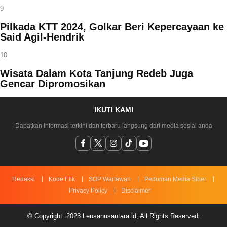
9
Pilkada KTT 2024, Golkar Beri Kepercayaan ke
Said Agil-Hendrik
10
Wisata Dalam Kota Tanjung Redeb Juga
Gencar Dipromosikan
IKUTI KAMI
Dapatkan informasi terkini dan terbaru langsung dari media sosial anda
Redaksi
Kode Etik
SOP Wartawan
Pedoman Media Siber
Privacy Policy
Disclaimer
© Copyright 2023 Lensanusantara.id, All Rights Reserved.