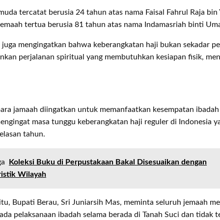
uda tercatat berusia 24 tahun atas nama Faisal Fahrul Raja bin 
emaah tertua berusia 81 tahun atas nama Indamasriah binti Uma
 juga mengingatkan bahwa keberangkatan haji bukan sekadar pe
inkan perjalanan spiritual yang membutuhkan kesiapan fisik, men
, para jamaah diingatkan untuk memanfaatkan kesempatan ibada
ngingat masa tunggu keberangkatan haji reguler di Indonesia y
elasan tahun.
ga
Koleksi Buku di Perpustakaan Bakal Disesuaikan dengan
istik Wilayah
itu, Bupati Berau, Sri Juniarsih Mas, meminta seluruh jemaah 
ada pelaksanaan ibadah selama berada di Tanah Suci dan tidak te