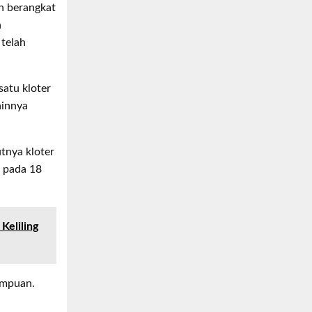
n berangkat
h
 telah
atu kloter
ainnya
utnya kloter
n pada 18
Keliling
empuan.