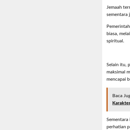
Jemaah term
sementara j
Pemerintah
biasa, mela
spiritual.
Selain itu
maksimal me
mencapai b
Baca Ju
Karakter
Sementara 
perhatian p