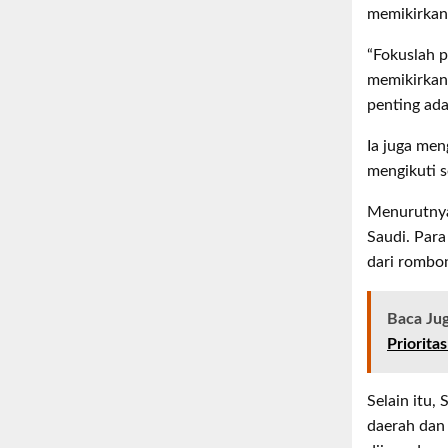
memikirkan
“Fokuslah p
memikirkan 
penting ada
Ia juga men
mengikuti s
Menurutnya
Saudi. Para
dari rombo
Baca Ju
Priorita
Selain itu
daerah dan 