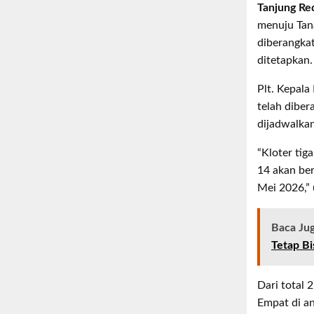
Tanjung Re
menuju Tan
diberangkat
ditetapkan.
Plt. Kepala
telah diber
dijadwalka
“Kloter tig
14 akan be
Mei 2026,” 
Baca Ju
Tetap Bi
Dari total 
Empat di an