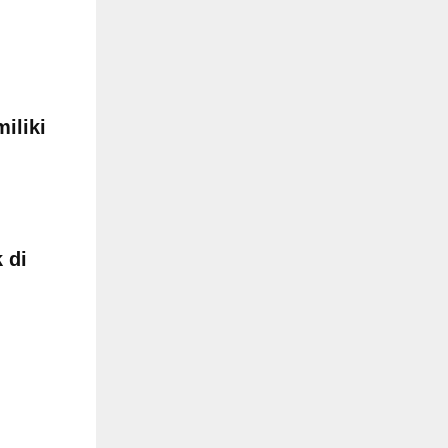
iliki
 di