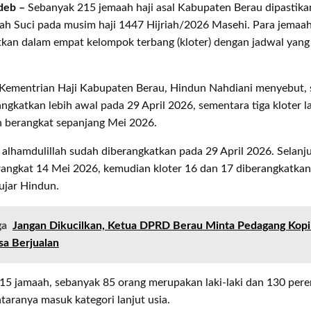
deb –
Sebanyak 215 jemaah haji asal Kabupaten Berau dipastika
ah Suci pada musim haji 1447 Hijriah/2026 Masehi. Para jemaa
kan dalam empat kelompok terbang (kloter) dengan jadwal yang
 Kementrian Haji Kabupaten Berau, Hindun Nahdiani menyebut, s
angkatkan lebih awal pada 29 April 2026, sementara tiga kloter l
n berangkat sepanjang Mei 2026.
a alhamdulillah sudah diberangkatkan pada 29 April 2026. Selanj
rangkat 14 Mei 2026, kemudian kloter 16 dan 17 diberangkatka
ujar Hindun.
ga
Jangan Dikucilkan, Ketua DPRD Berau Minta Pedagang Kopi 
sa Berjualan
215 jamaah, sebanyak 85 orang merupakan laki-laki dan 130 per
taranya masuk kategori lanjut usia.