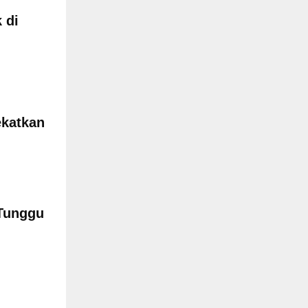
 di
ekatkan
Tunggu