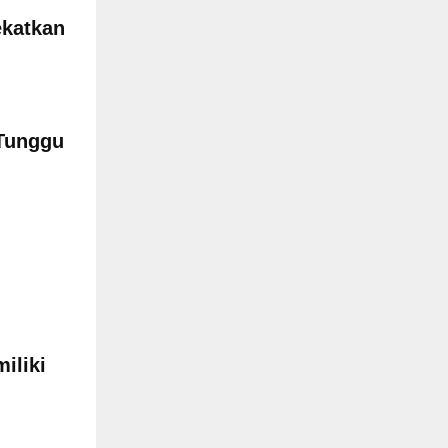
ekatkan
Tunggu
iliki