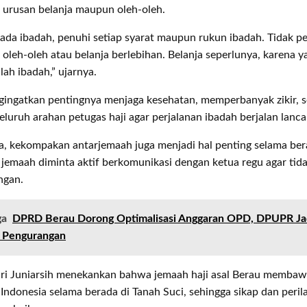
 urusan belanja maupun oleh-oleh.
ada ibadah, penuhi setiap syarat maupun rukun ibadah. Tidak pe
oleh-oleh atau belanja berlebihan. Belanja seperlunya, karena y
lah ibadah,” ujarnya.
gingatkan pentingnya menjaga kesehatan, memperbanyak zikir, s
eluruh arahan petugas haji agar perjalanan ibadah berjalan lanca
, kekompakan antarjemaah juga menjadi hal penting selama ber
 jemaah diminta aktif berkomunikasi dengan ketua regu agar tida
ngan.
ga
DPRD Berau Dorong Optimalisasi Anggaran OPD, DPUPR Ja
s Pengurangan
, Sri Juniarsih menekankan bahwa jemaah haji asal Berau memba
Indonesia selama berada di Tanah Suci, sehingga sikap dan peril