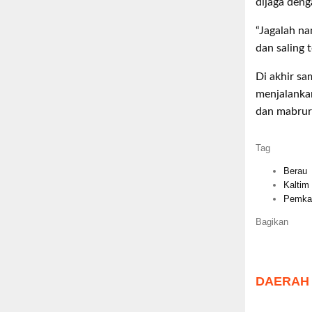
dijaga deng
“Jagalah na
dan saling 
Di akhir s
menjalankan
dan mabrur
Tag
Berau
Kaltim
Pemka
Bagikan
DAERAH