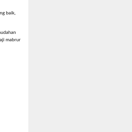
ng baik,
emudahan
aji mabrur