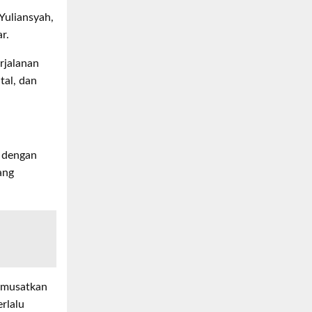
Yuliansyah,
r.
rjalanan
tal, dan
h dengan
ang
memusatkan
rlalu