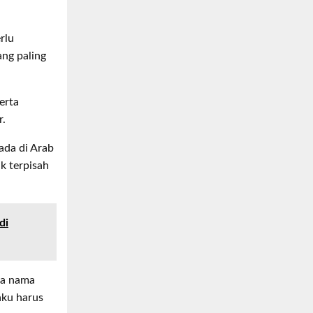
rlu
ang paling
erta
r.
ada di Arab
k terpisah
di
wa nama
aku harus