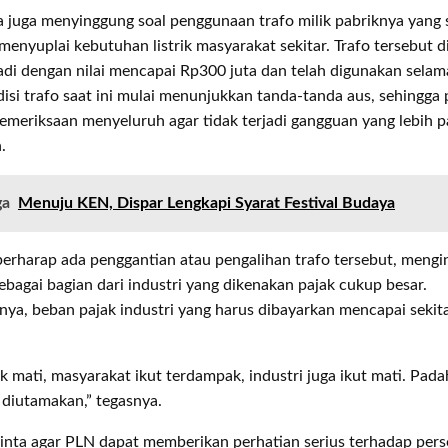
 ia juga menyinggung soal penggunaan trafo milik pabriknya yang 
nyuplai kebutuhan listrik masyarakat sekitar. Trafo tersebut d
adi dengan nilai mencapai Rp300 juta dan telah digunakan sela
isi trafo saat ini mulai menunjukkan tanda-tanda aus, sehingga 
emeriksaan menyeluruh agar tidak terjadi gangguan yang lebih p
.
ga
Menuju KEN, Dispar Lengkapi Syarat Festival Budaya
erharap ada penggantian atau pengalihan trafo tersebut, mengi
ebagai bagian dari industri yang dikenakan pajak cukup besar.
ya, beban pajak industri yang harus dibayarkan mencapai sekit
rik mati, masyarakat ikut terdampak, industri juga ikut mati. Pada
diutamakan,” tegasnya.
nta agar PLN dapat memberikan perhatian serius terhadap persoa