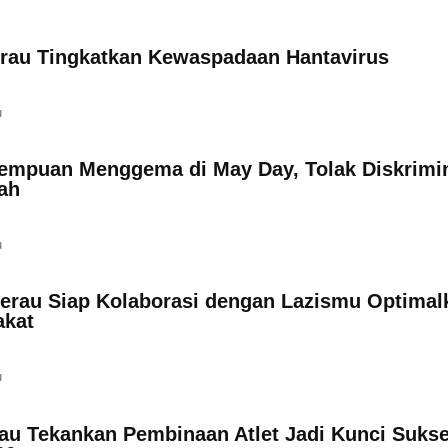
rau Tingkatkan Kewaspadaan Hantavirus
u
empuan Menggema di May Day, Tolak Diskrimi
ah
u
rau Siap Kolaborasi dengan Lazismu Optimal
akat
u
u Tekankan Pembinaan Atlet Jadi Kunci Suks