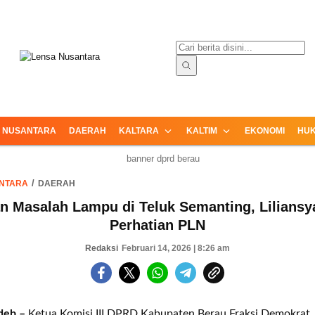
ormasi Terpercaya dari Nusantara
Lensa Nusantara
NUSANTARA
DAERAH
KALTARA
KALTIM
EKONOMI
HUK
NTARA
DAERAH
n Masalah Lampu di Teluk Semanting, Liliansy
Perhatian PLN
Redaksi
Februari 14, 2026 | 8:26 am
deb –
Ketua Komisi III DPRD Kabupaten Berau Fraksi Demokrat, 