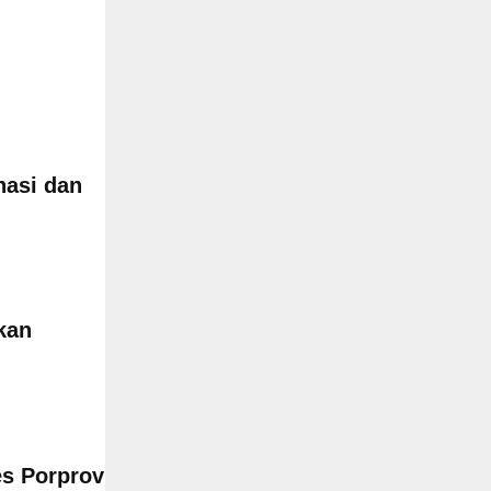
nasi dan
kan
es Porprov