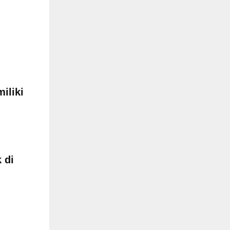
iliki
 di