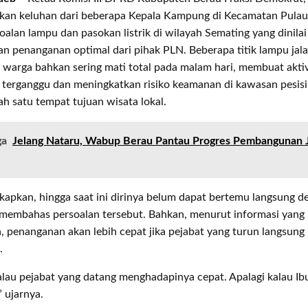
an keluhan dari beberapa Kepala Kampung di Kecamatan Pula
soalan lampu dan pasokan listrik di wilayah Semating yang dinila
 penanganan optimal dari pihak PLN. Beberapa titik lampu jala
warga bahkan sering mati total pada malam hari, membuat aktiv
 terganggu dan meningkatkan risiko keamanan di kawasan pesisi
ah satu tempat tujuan wisata lokal.
ga
Jelang Nataru, Wabup Berau Pantau Progres Pembangunan
apkan, hingga saat ini dirinya belum dapat bertemu langsung d
membahas persoalan tersebut. Bahkan, menurut informasi yang
, penanganan akan lebih cepat jika pejabat yang turun langsung
.
lau pejabat yang datang menghadapinya cepat. Apalagi kalau Ib
” ujarnya.