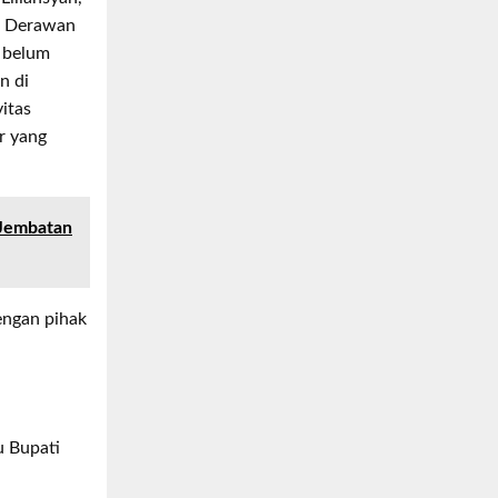
u Derawan
i belum
n di
itas
r yang
 Jembatan
engan pihak
u Bupati