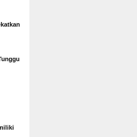
ekatkan
Tunggu
iliki