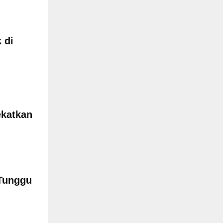
 di
ekatkan
Tunggu