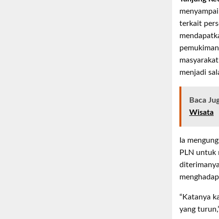
menyampaik
terkait per
mendapatkan
pemukiman 
masyarakat
menjadi sal
Baca Ju
Wisata
Ia mengungk
PLN untuk 
diterimanya
menghadap
“Katanya ka
yang turun,