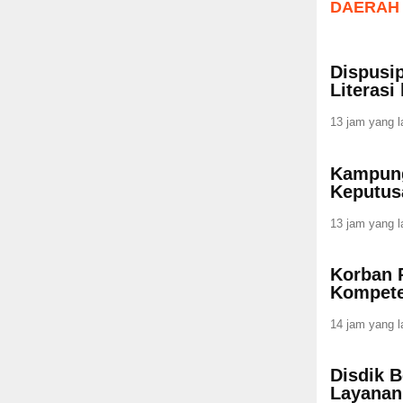
DAERAH
Dispusip
Literasi
13 jam yang l
Kampung
Keputus
13 jam yang l
Korban 
Kompete
14 jam yang l
Disdik B
Layana