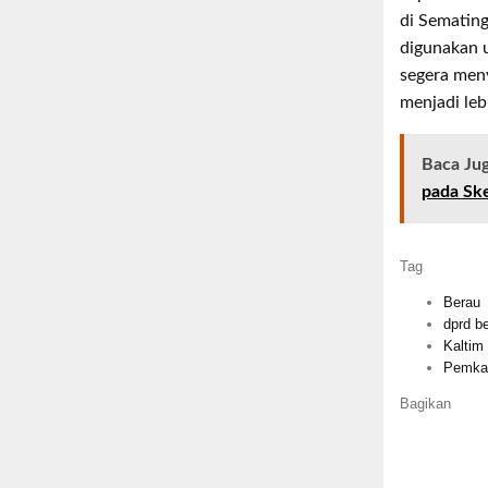
di Semating
digunakan u
segera meny
menjadi leb
Baca Ju
pada Sk
Tag
Berau
dprd b
Kaltim
Pemka
Bagikan