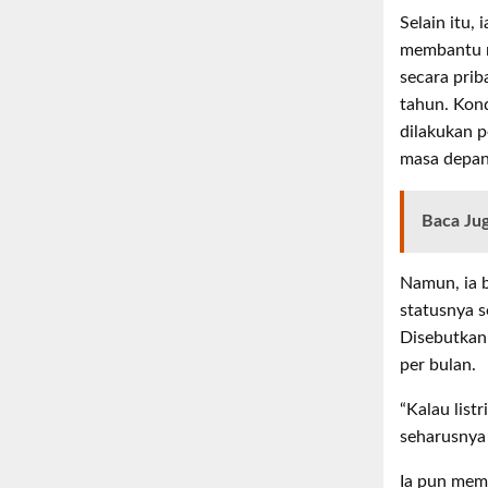
Selain itu,
membantu me
secara prib
tahun. Kond
dilakukan p
masa depan
Baca Ju
Namun, ia b
statusnya s
Disebutkann
per bulan.
“Kalau list
seharusnya 
Ia pun memi