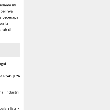
selama ini
ibelinya
ma beberapa
perlu
arah di
ngat
ar Rp45 juta
hal industri
lan listrik