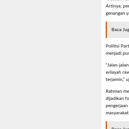
Artinya, pe
genangan ya
Baca Ju
Politisi Par
menjadi pus
“Jalan-jala
wilayah raw
terjamin,” u
Rahman mew
dijadikan f
pengerjaan
masyarakat