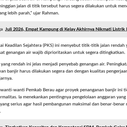
ninggian jalan di titik tersebut harus segera dilakukan untuk me
ng lebih parah,” ujar Rahman.
ga
Juli 2026, Empat Kampung di Kelay Akhirnya Nikmati Listrik
tai Keadilan Sejahtera (PKS) ini menyebut titik-titik jalan rendah
at genangan air wajib diprioritaskan untuk segera ditingkatkan.
n yang rendah ini jelas menjadi penyebab genangan air. Peningkata
an banjir harus dilakukan segera dan dengan kualitas pengerjaa
jarnya.
anti-wanti Pemkab Berau agar proyek penanganan banjir ini t
ormalitas. Ia menekankan pentingnya pengelolaan anggaran yang
 yang serius agar hasil pembangunan maksimal dan benar-benar 
.