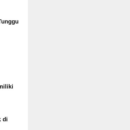
Tunggu
iliki
 di