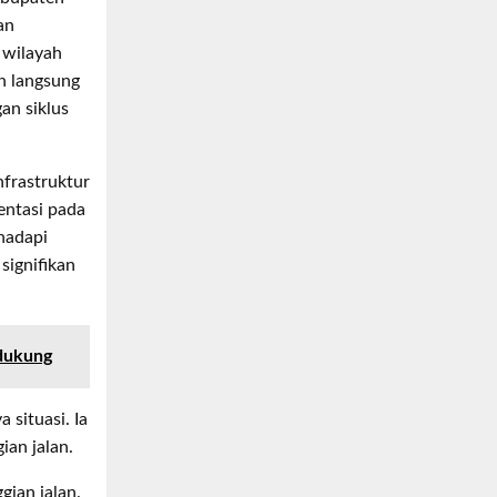
an
 wilayah
n langsung
gan siklus
nfrastruktur
entasi pada
ghadapi
signifikan
ndukung
situasi. Ia
ian jalan.
gian jalan.