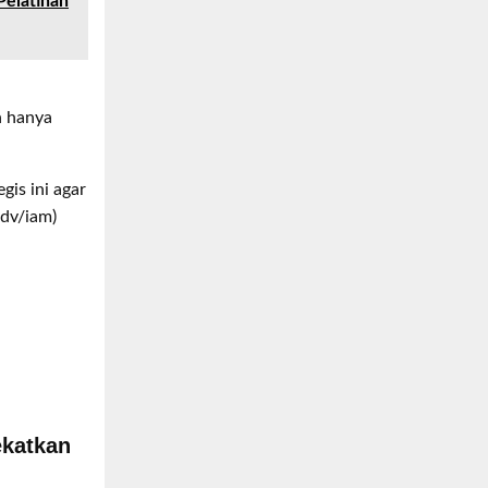
Pelatihan
n hanya
is ini agar
adv/iam)
ekatkan