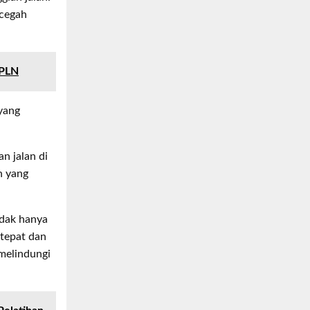
ncegah
 PLN
 yang
n jalan di
n yang
idak hanya
 tepat dan
melindungi