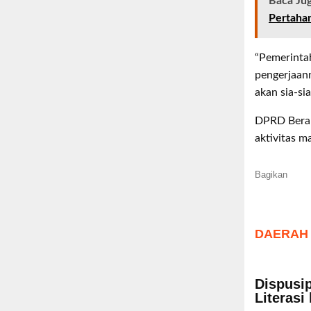
Baca Ju
Pertaha
“Pemerintah
pengerjaann
akan sia-si
DPRD Berau 
aktivitas m
Bagikan
DAERAH
Dispusip
Literasi