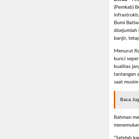
(Pemkab) B
infrastrukt
Bumi Batiw
disejumlah 
banjir, tet
Menurut Rah
kunci seper
kualitas ja
tantangan a
saat musim
Baca Ju
Rahman meny
menemukan b
“Setelah ka