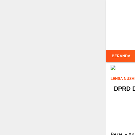
Inf
BERANDA
LENSA NUSA
DPRD D
Berau
– An