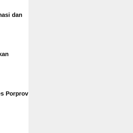
nasi dan
kan
es Porprov