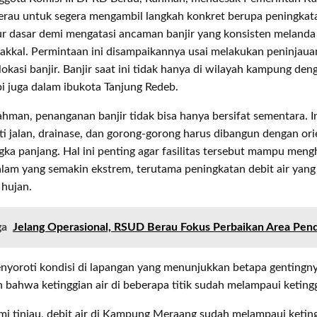
erau untuk segera mengambil langkah konkret berupa peningkat
ur dasar demi mengatasi ancaman banjir yang konsisten melanda
akkal. Permintaan ini disampaikannya usai melakukan peninjaua
lokasi banjir. Banjir saat ini tidak hanya di wilayah kampung den
api juga dalam ibukota Tanjung Redeb.
man, penanganan banjir tidak bisa hanya bersifat sementara. I
ti jalan, drainase, dan gorong-gorong harus dibangun dengan ori
ngka panjang. Hal ini penting agar fasilitas tersebut mampu men
lam yang semakin ekstrem, terutama peningkatan debit air yang 
 hujan.
ga
Jelang Operasional, RSUD Berau Fokus Perbaikan Area Pe
oroti kondisi di lapangan yang menunjukkan betapa gentingnya 
ahwa ketinggian air di beberapa titik sudah melampaui ketingg
mi tinjau, debit air di Kampung Meraang sudah melampaui keting