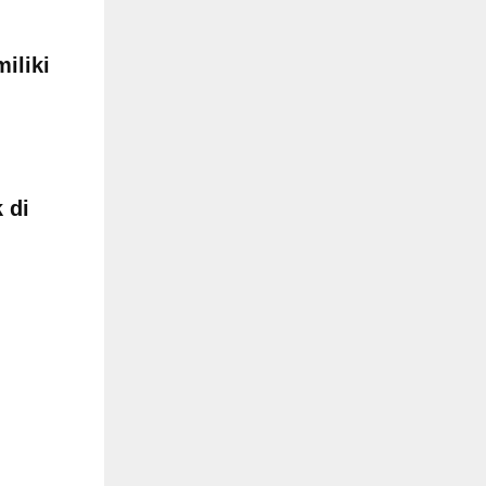
iliki
 di