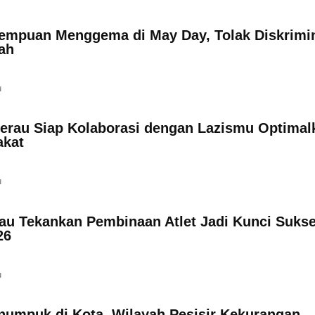
empuan Menggema di May Day, Tolak Diskrimi
ah
u
rau Siap Kolaborasi dengan Lazismu Optimal
akat
u
u Tekankan Pembinaan Atlet Jadi Kunci Suks
26
u
umpuk di Kota, Wilayah Pesisir Kekurangan