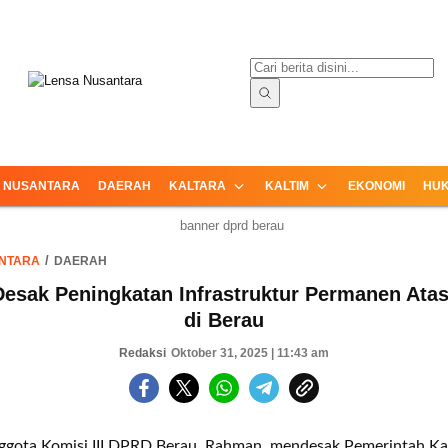
ormasi Terpercaya dari Nusantara
Lensa Nusantara
NUSANTARA
DAERAH
KALTARA
KALTIM
EKONOMI
HUK
NTARA
DAERAH
esak Peningkatan Infrastruktur Permanen Atasi
di Berau
Redaksi
Oktober 31, 2025 | 11:43 am
ggota Komisi III DPRD Berau, Rahman, mendesak Pemerintah K