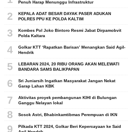
Penuh Harap Menunggu Infrastruktur
2
KEPALA ADAT BESAR DAYAK PASER ADUKAN
POLRES PPU KE POLDA KALTIM
3
Kombes Pol Joko Bintoro Resmi Jabat Dirpamobvit
Polda Kaltara
4
Golkar KTT ‘Rapatkan Barisan’ Menangkan Said Agil-
Hendrik
5
LEBARAN 2024, 20 RIBU ORANG AKAN MELEWATI
BANDARA SAMS BALIKPAPAN
6
Sri Juniarsih Ingatkan Masyarakat Jangan Nekat
Garap Lahan KBK
7
Aktivitas proyek pembangunan KIHI di Bulungan
Ganggu Nelayan lokal
8
Sosok Astri, Bhabinkamtibmas Perempuan di IKN
9
Pilkada KTT 2024, Golkar Beri Kepercayaan ke Said
Agil-Hendrik