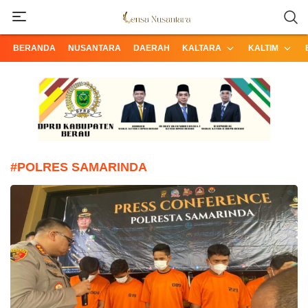
Informasi Terpercaya dari Nusantara
Lensa Nusantara
BERANDA
NUSANTARA
DAERAH
KALTARA
KALTIM
#POLRES SAMARINDA