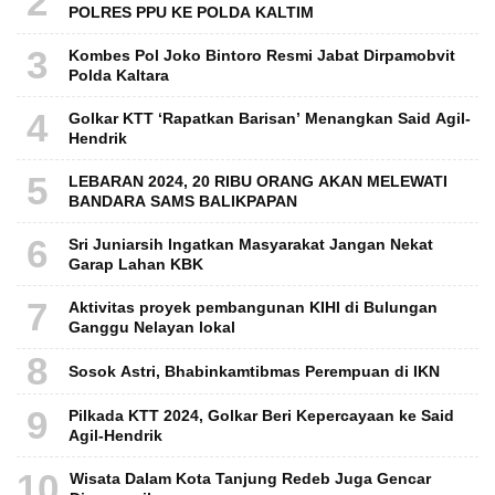
2
POLRES PPU KE POLDA KALTIM
3
Kombes Pol Joko Bintoro Resmi Jabat Dirpamobvit
Polda Kaltara
4
Golkar KTT ‘Rapatkan Barisan’ Menangkan Said Agil-
Hendrik
5
LEBARAN 2024, 20 RIBU ORANG AKAN MELEWATI
BANDARA SAMS BALIKPAPAN
6
Sri Juniarsih Ingatkan Masyarakat Jangan Nekat
Garap Lahan KBK
7
Aktivitas proyek pembangunan KIHI di Bulungan
Ganggu Nelayan lokal
8
Sosok Astri, Bhabinkamtibmas Perempuan di IKN
9
Pilkada KTT 2024, Golkar Beri Kepercayaan ke Said
Agil-Hendrik
10
Wisata Dalam Kota Tanjung Redeb Juga Gencar