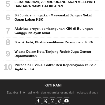
5
LEBARAN 2024, 20 RIBU ORANG AKAN MELEWATI
BANDARA SAMS BALIKPAPAN
6
Sri Juniarsih Ingatkan Masyarakat Jangan Nekat
Garap Lahan KBK
7
Aktivitas proyek pembangunan KIHI di Bulungan
Ganggu Nelayan lokal
8
Sosok Astri, Bhabinkamtibmas Perempuan di IKN
9
Wisata Dalam Kota Tanjung Redeb Juga Gencar
Dipromosikan
10
Pilkada KTT 2024, Golkar Beri Kepercayaan ke Said
Agil-Hendrik
IKUTI KAMI
Dapatkan informasi terkini dan terbaru langsung dari media sosial anda