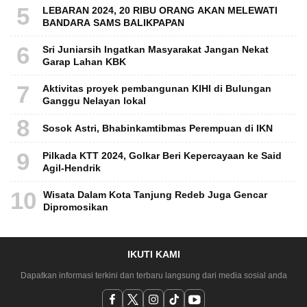
5
LEBARAN 2024, 20 RIBU ORANG AKAN MELEWATI
BANDARA SAMS BALIKPAPAN
6
Sri Juniarsih Ingatkan Masyarakat Jangan Nekat
Garap Lahan KBK
7
Aktivitas proyek pembangunan KIHI di Bulungan
Ganggu Nelayan lokal
8
Sosok Astri, Bhabinkamtibmas Perempuan di IKN
9
Pilkada KTT 2024, Golkar Beri Kepercayaan ke Said
Agil-Hendrik
10
Wisata Dalam Kota Tanjung Redeb Juga Gencar
Dipromosikan
IKUTI KAMI
Dapatkan informasi terkini dan terbaru langsung dari media sosial anda