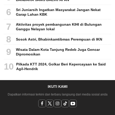
6
Sri Juniarsih Ingatkan Masyarakat Jangan Nekat
Garap Lahan KBK
7
Aktivitas proyek pembangunan KIHI di Bulungan
Ganggu Nelayan lokal
8
Sosok Astri, Bhabinkamtibmas Perempuan di IKN
9
Wisata Dalam Kota Tanjung Redeb Juga Gencar
Dipromosikan
10
Pilkada KTT 2024, Golkar Beri Kepercayaan ke Said
Agil-Hendrik
IKUTI KAMI
Dapatkan informasi terkini dan terbaru langsung dari media sosial anda