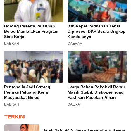
Dorong Peserta Pelatihan
Izin Kapal Perikanan Terus
Berau Manfaatkan Program
Diproses, DKP Berau Ungkap
Siap Kerja
Kendalanya
DAERAH
DAERAH
Pentahelix Jadi Strategi
Harga Bahan Pokok di Berau
Perluas Peluang Kerja
Masih Stabil, Diskoperindag
Masyarakat Berau
Pastikan Pasokan Aman
DAERAH
DAERAH
TERKINI
Salah Satu ASN Berau Tersandung Kasus