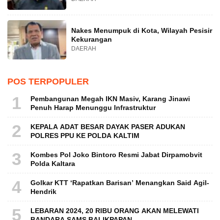
Nakes Menumpuk di Kota, Wilayah Pesisir
Kekurangan
DAERAH
POS TERPOPULER
1
Pembangunan Megah IKN Masiv, Karang Jinawi
Penuh Harap Menunggu Infrastruktur
2
KEPALA ADAT BESAR DAYAK PASER ADUKAN
POLRES PPU KE POLDA KALTIM
3
Kombes Pol Joko Bintoro Resmi Jabat Dirpamobvit
Polda Kaltara
4
Golkar KTT ‘Rapatkan Barisan’ Menangkan Said Agil-
Hendrik
5
LEBARAN 2024, 20 RIBU ORANG AKAN MELEWATI
BANDARA SAMS BALIKPAPAN