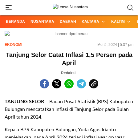
Informasi Terpercaya dari Nusantara
Lensa Nusantara
BERANDA
NUSANTARA
DAERAH
KALTARA
KALTIM
EKONOMI
Mei 5, 2024 | 5:37 pm
Tanjung Selor Catat Inflasi 1,5 Persen pada
April
Redaksi
TANJUNG SELOR
– Badan Pusat Statistik (BPS) Kabupaten
Bulungan mencatatkan inflasi di Tanjung Selor pada Bulan
April tahun 2024.
Kepala BPS Kabupaten Bulungan, Yuda Agus Irianto
menjelaskan, pada April 2024 terjadi inflasi year on year