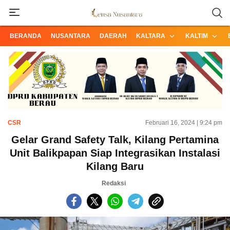
Informasi Terpercaya dari Nusantara
Lensa Nusantara
BERANDA
NUSANTARA
DAERAH
KALTARA
KALTIM
CSR
Februari 16, 2024 | 9:24 pm
Gelar Grand Safety Talk, Kilang Pertamina
Unit Balikpapan Siap Integrasikan Instalasi
Kilang Baru
Redaksi