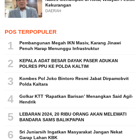
Kekurangan
DAERAH
POS TERPOPULER
1
Pembangunan Megah IKN Masiv, Karang Jinawi
Penuh Harap Menunggu Infrastruktur
2
KEPALA ADAT BESAR DAYAK PASER ADUKAN
POLRES PPU KE POLDA KALTIM
3
Kombes Pol Joko Bintoro Resmi Jabat Dirpamobvit
Polda Kaltara
4
Golkar KTT ‘Rapatkan Barisan’ Menangkan Said Agil-
Hendrik
5
LEBARAN 2024, 20 RIBU ORANG AKAN MELEWATI
BANDARA SAMS BALIKPAPAN
6
Sri Juniarsih Ingatkan Masyarakat Jangan Nekat
Garap Lahan KBK