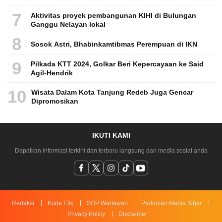
7
Aktivitas proyek pembangunan KIHI di Bulungan
Ganggu Nelayan lokal
8
Sosok Astri, Bhabinkamtibmas Perempuan di IKN
9
Pilkada KTT 2024, Golkar Beri Kepercayaan ke Said
Agil-Hendrik
10
Wisata Dalam Kota Tanjung Redeb Juga Gencar
Dipromosikan
IKUTI KAMI
Dapatkan informasi terkini dan terbaru langsung dari media sosial anda
Redaksi
Kode Etik
SOP Wartawan
Pedoman Media Siber
Privacy Policy
Disclaimer