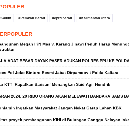
RPOPULER
Kaltim
Pemkab Berau
dprd berau
Kalimantan Utara
TERPOPULER
angunan Megah IKN Masiv, Karang Jinawi Penuh Harap Menung
struktur
ALA ADAT BESAR DAYAK PASER ADUKAN POLRES PPU KE POLDA
es Pol Joko Bintoro Resmi Jabat Dirpamobvit Polda Kaltara
ar KTT ‘Rapatkan Barisan’ Menangkan Said Agil-Hendrik
ARAN 2024, 20 RIBU ORANG AKAN MELEWATI BANDARA SAMS B
Juniarsih Ingatkan Masyarakat Jangan Nekat Garap Lahan KBK
vitas proyek pembangunan KIHI di Bulungan Ganggu Nelayan loka