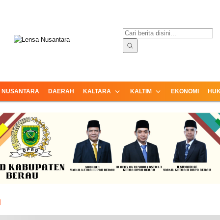
ormasi Terpercaya dari Nusantara
Lensa Nusantara
NUSANTARA
DAERAH
KALTARA
KALTIM
EKONOMI
HUK
I