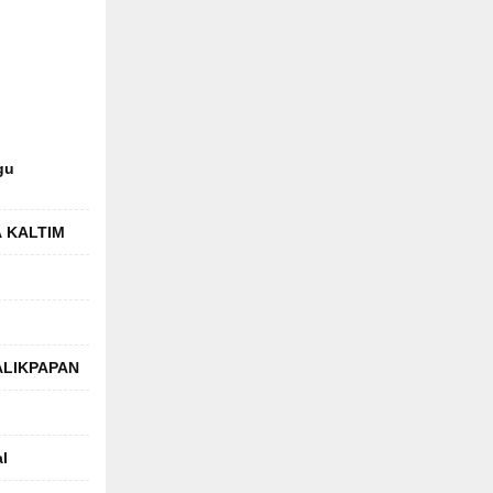
gu
 KALTIM
ALIKPAPAN
l