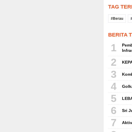
TAG TE
Berau
BERITA 
1
Pemb
Infra
2
KEP
3
Komb
4
Golk
5
LEB
6
Sri 
7
Akti