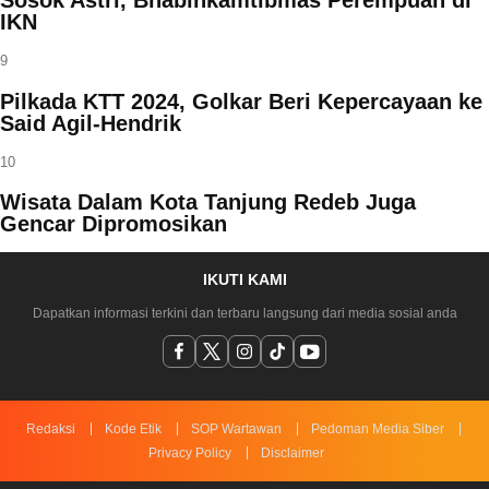
Sosok Astri, Bhabinkamtibmas Perempuan di
IKN
9
Pilkada KTT 2024, Golkar Beri Kepercayaan ke
Said Agil-Hendrik
10
Wisata Dalam Kota Tanjung Redeb Juga
Gencar Dipromosikan
IKUTI KAMI
Dapatkan informasi terkini dan terbaru langsung dari media sosial anda
Redaksi
Kode Etik
SOP Wartawan
Pedoman Media Siber
Privacy Policy
Disclaimer