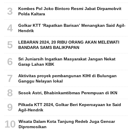
3
Kombes Pol Joko Bintoro Resmi Jabat Dirpamobvit
Polda Kaltara
4
Golkar KTT ‘Rapatkan Barisan’ Menangkan Said Agil-
Hendrik
5
LEBARAN 2024, 20 RIBU ORANG AKAN MELEWATI
BANDARA SAMS BALIKPAPAN
6
Sri Juniarsih Ingatkan Masyarakat Jangan Nekat
Garap Lahan KBK
7
Aktivitas proyek pembangunan KIHI di Bulungan
Ganggu Nelayan lokal
8
Sosok Astri, Bhabinkamtibmas Perempuan di IKN
9
Pilkada KTT 2024, Golkar Beri Kepercayaan ke Said
Agil-Hendrik
10
Wisata Dalam Kota Tanjung Redeb Juga Gencar
Dipromosikan