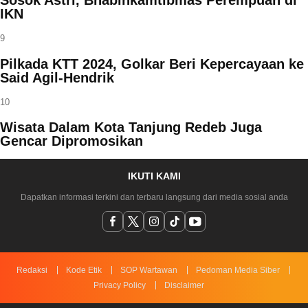
Sosok Astri, Bhabinkamtibmas Perempuan di
IKN
9
Pilkada KTT 2024, Golkar Beri Kepercayaan ke
Said Agil-Hendrik
10
Wisata Dalam Kota Tanjung Redeb Juga
Gencar Dipromosikan
IKUTI KAMI
Dapatkan informasi terkini dan terbaru langsung dari media sosial anda
Redaksi
Kode Etik
SOP Wartawan
Pedoman Media Siber
Privacy Policy
Disclaimer