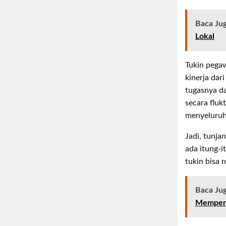
Baca Ju
Lokal
Tukin pega
kinerja dar
tugasnya da
secara fluk
menyeluruh
Jadi, tunja
ada itung-i
tukin bisa n
Baca Ju
Memperb