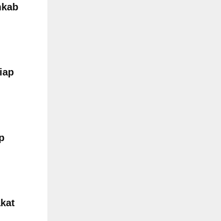
mkab
iap
p
akat