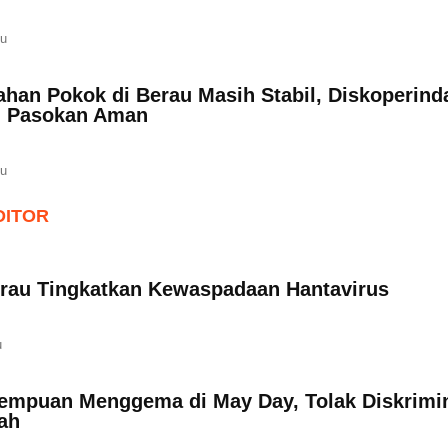
lu
ahan Pokok di Berau Masih Stabil, Diskoperind
n Pasokan Aman
lu
DITOR
rau Tingkatkan Kewaspadaan Hantavirus
u
empuan Menggema di May Day, Tolak Diskrimi
ah