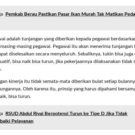
ga
Pemkab Berau Pastikan Pasar Ikan Murah Tak Matikan Ped
wai adalah tunjangan yang diberikan kepada pegawai berdasarka
i masing-masing pegawai. Pegawai itu akan menerima tunjangan f
pat diselesaikan secara menyeluruh. Sebaliknya, tukin bisa juga
tuatif, bisa naik bisa turun, jika pekerjaannya dilaksanakan tidak 
.
ngan kinerja itu tidak semata-mata diberikan bulat setiap bulan
tungannya. Oleh karena itu, prinsip yang harus dipahami bersam
aik, bisa turun.
ga
RSUD Abdul Rivai Berpotensi Turun ke Tipe D Jika Tidak
aiki Pelayanan