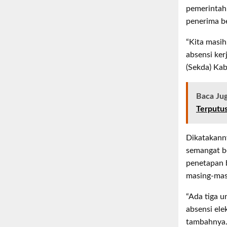
pemerintah
penerima be
“Kita masih
absensi ker
(Sekda) Ka
Baca Ju
Terputu
Dikatakann
semangat b
penetapan b
masing-mas
“Ada tiga u
absensi ele
tambahnya