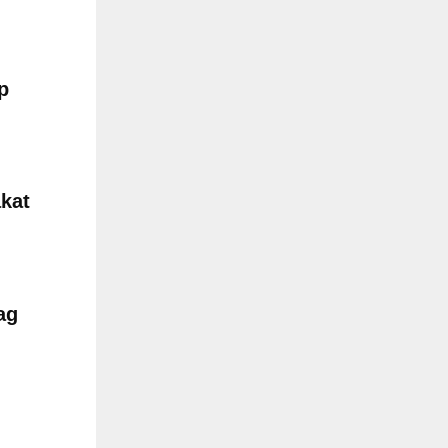
p
akat
ag