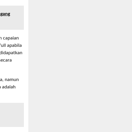
agang
n capaian
ull apabila
 didapatkan
secara
nya, namun
a adalah