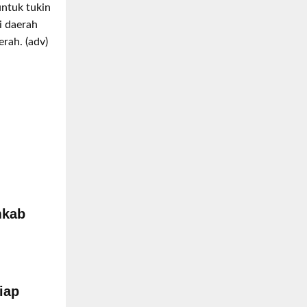
untuk tukin
i daerah
rah. (adv)
mkab
iap