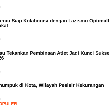
u
rau Siap Kolaborasi dengan Lazismu Optimal
akat
u
u Tekankan Pembinaan Atlet Jadi Kunci Suks
26
u
umpuk di Kota, Wilayah Pesisir Kekurangan
u
OPULER