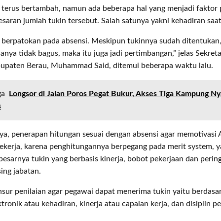
 terus bertambah, namun ada beberapa hal yang menjadi faktor
saran jumlah tukin tersebut. Salah satunya yakni kehadiran saat
 berpatokan pada absensi. Meskipun tukinnya sudah ditentukan,
janya tidak bagus, maka itu juga jadi pertimbangan,” jelas Sekret
bupaten Berau, Muhammad Said, ditemui beberapa waktu lalu.
ga
Longsor di Jalan Poros Pegat Bukur, Akses Tiga Kampung Ny
s
ya, penerapan hitungan sesuai dengan absensi agar memotivasi 
ekerja, karena penghitungannya berpegang pada merit system, y
esarnya tukin yang berbasis kinerja, bobot pekerjaan dan pering
ing jabatan.
nsur penilaian agar pegawai dapat menerima tukin yaitu berdasa
ktronik atau kehadiran, kinerja atau capaian kerja, dan disiplin p
.