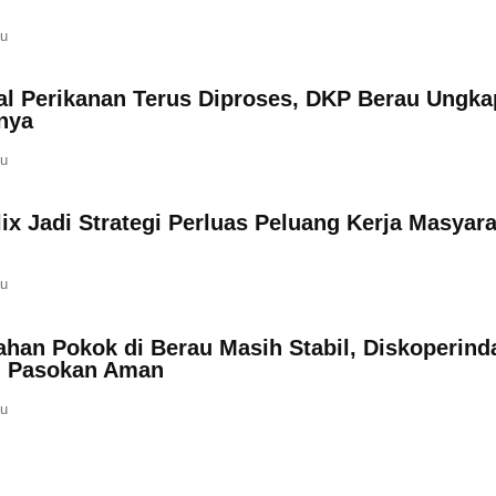
lu
pal Perikanan Terus Diproses, DKP Berau Ungka
nya
lu
ix Jadi Strategi Perluas Peluang Kerja Masyar
lu
ahan Pokok di Berau Masih Stabil, Diskoperind
n Pasokan Aman
lu