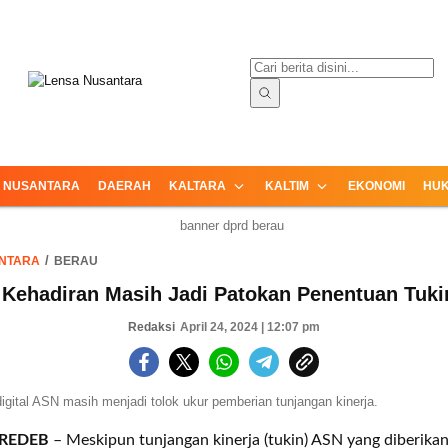
ormasi Terpercaya dari Nusantara
Lensa Nusantara
NUSANTARA
DAERAH
KALTARA
KALTIM
EKONOMI
HUK
NTARA
BERAU
 Kehadiran Masih Jadi Patokan Penentuan Tuk
Redaksi
April 24, 2024 | 12:07 pm
igital ASN masih menjadi tolok ukur pemberian tunjangan kinerja.
 REDEB
– Meskipun tunjangan kinerja (tukin) ASN yang diberika