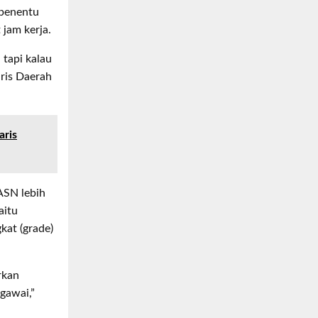
 penentu
 jam kerja.
 tapi kalau
aris Daerah
aris
ASN lebih
aitu
kat (grade)
rkan
egawai,”