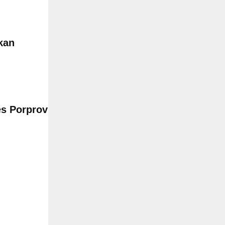
kan
es Porprov