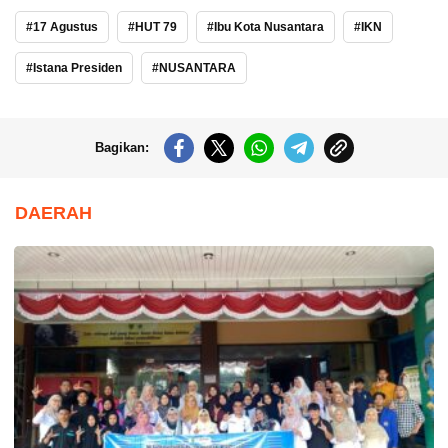
17 Agustus
HUT 79
Ibu Kota Nusantara
IKN
Istana Presiden
NUSANTARA
Bagikan:
DAERAH