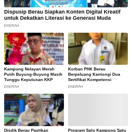
Dispusip Berau Siapkan Konten Digital Kreatif
untuk Dekatkan Literasi ke Generasi Muda
DAERAH
Kampung Nelayan Merah
Korban PHK Berau
Putih Buyung-Buyung Masih
Berpeluang Kantongi Dua
Tunggu Keputusan KKP
Sertifikat Kompetensi
DAERAH
DAERAH
Disdik Berau Pastikan
Program Satu Kampung Satu