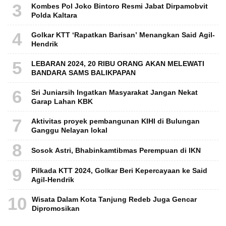
3
Kombes Pol Joko Bintoro Resmi Jabat Dirpamobvit
Polda Kaltara
4
Golkar KTT ‘Rapatkan Barisan’ Menangkan Said Agil-
Hendrik
5
LEBARAN 2024, 20 RIBU ORANG AKAN MELEWATI
BANDARA SAMS BALIKPAPAN
6
Sri Juniarsih Ingatkan Masyarakat Jangan Nekat
Garap Lahan KBK
7
Aktivitas proyek pembangunan KIHI di Bulungan
Ganggu Nelayan lokal
8
Sosok Astri, Bhabinkamtibmas Perempuan di IKN
9
Pilkada KTT 2024, Golkar Beri Kepercayaan ke Said
Agil-Hendrik
10
Wisata Dalam Kota Tanjung Redeb Juga Gencar
Dipromosikan